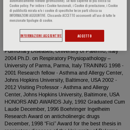
automaticamente rilevate (profilazione). Se vuoi saperne di più clicca su
Cookie policy. Per inibire i Cookie funzionali, i Cookie di prestazione, i Cookie
di pubblicità mirata e/o i cookie di specifiche terze parti clicca su
INFORMAZIONI AGGIUNTIVE. Cliccando ACCETTO acconsenti all’uso di tutte le
menzionate tipologie di cookie.
Nicola Scichilone remove
INFORMAZIONI AGGIUNTIVE
ACCETTO
EDUCATION 1992 M.D., School of Medicine,
University of Palermo, Italy 1998 Residency,
Pulmonary Diseases, University of Palermo, Italy
2004 Ph.D. on Respiratory Physiopathology –
University of Parma, Parma, Italy TRAINING 1998 -
2001 Research fellow - Asthma and Allergy Center,
Johns Hopkins University, Baltimore, USA 2002 -
2012 Visiting Professor - Asthma and Allergy
Center, Johns Hopkins University, Baltimore, USA
HONORS AND AWARDS July, 1992 Graduated Cum
Laude December, 1996 Boehringer Ingelheim
Research Award on anticholinergic drugs
December, 1998 “Fici” Award for the best thesis in