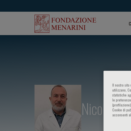
C
Il nostro sit
utilizzano, C
statistiche a
le preferenze
Nicola Sci
(profilazione
Cookie di pub
acconsenti al