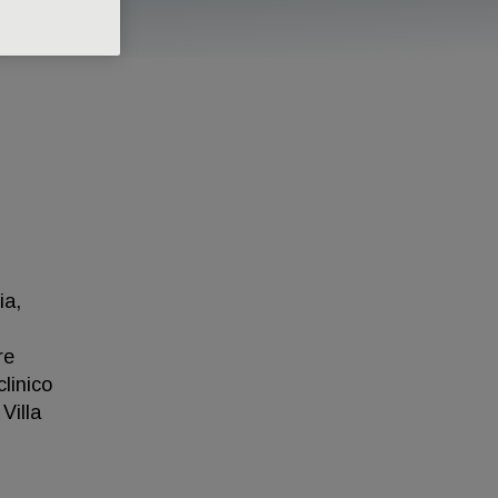
ia,
re
linico
Villa