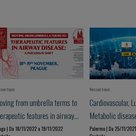
sun topic
Nessun topic
oving from umbrella terms to
Cardiovascular, L
erapeutic features in airway
Metabolic diseas
sease: a paradigm shift
Medicine for a Pe
aga | Da 18/11/2022 a 19/11/2022
Palermo | Da 25/11/202