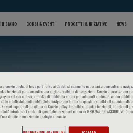
HI SIAMO
CORSI & EVENTI
PROGETTI & INIZIATIVE
NEWS
o usa cookie anche di terze parti. Oltre ai Cookie strettamente necessari a consentire la navigaz
ookie funzionali per consentire una migliore fruibilità di navigazione, Cookie di prestazione per
ggregate sul suo utilizzo, e Cookie di pubblicità mirata per sottoporti contenuti, anche pubblicit
 da te manifestate nell‘ambito della navigazione in rete su questo e su altri siti ed automatic
chilone
). Se vuoi saperne di più clicca su Cookie policy. Per inibire i Cookie funzionali, i Cookie di pr
blicità mirata e/o i cookie di specifiche terze parti clicca su INFORMAZIONI AGGIUNTIVE. Cl
l’uso di tutte le menzionate tipologie di cookie.
INFORMAZIONI AGGIUNTIVE
ACCETTO