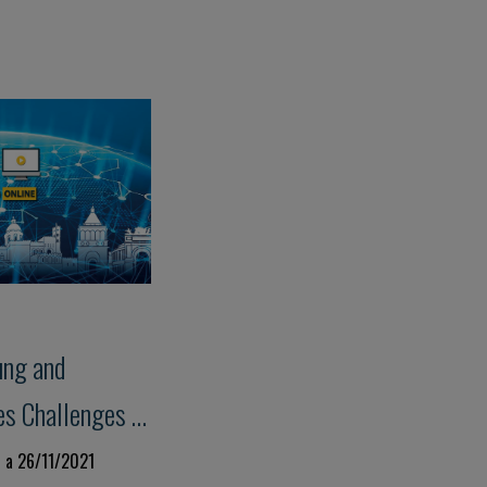
ung and
es Challenges in
rsonalized
1 a 26/11/2021