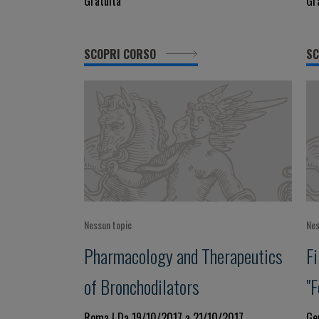
Gratuita
Gr
SCOPRI CORSO
SC
Nessun topic
Nes
Pharmacology and Therapeutics
Fi
of Bronchodilators
"
A
Roma | Da 19/10/2017 a 21/10/2017
Ge