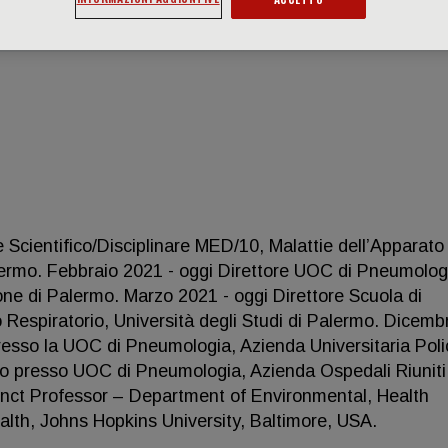
e Scientifico/Disciplinare MED/10, Malattie dell’Apparato
Palermo. Febbraio 2021 - oggi Direttore UOC di Pneumolog
ne di Palermo. Marzo 2021 - oggi Direttore Scuola di
o Respiratorio, Università degli Studi di Palermo. Dicemb
presso la UOC di Pneumologia, Azienda Universitaria Polic
o presso UOC di Pneumologia, Azienda Ospedali Riuniti 
unct Professor – Department of Environmental, Health
lth, Johns Hopkins University, Baltimore, USA.