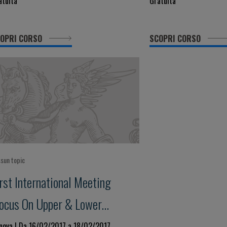
atuita
Gratuita
Clinical Decisio
evidence towards 
OPRI CORSO
SCOPRI CORSO
changing world
sun topic
rst International Meeting
Focus On Upper & Lower
irways Diseases"
nova | Da 16/02/2017 a 18/02/2017