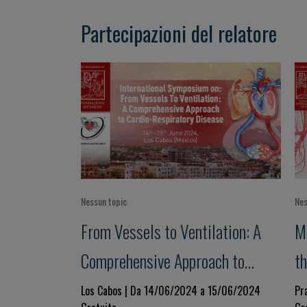
Partecipazioni del relatore
Nessun topic
Nes
From Vessels to Ventilation: A
M
Comprehensive Approach to
th
Cardio-Respiratory Disease
di
Los Cabos | Da 14/06/2024 a 15/06/2024
Pr