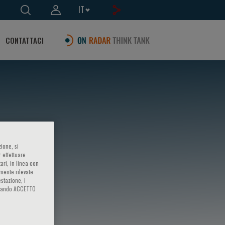
IT
CONTATTACI
ione, si
 effettuare
ari, in linea con
amente rilevate
estazione, i
iccando ACCETTO