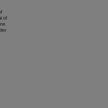
of
l of
ene.
ndex