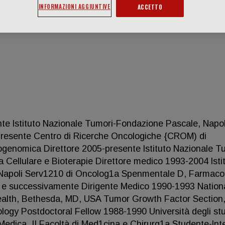
INFORMAZIONI AGGIUNTIVE
ACCETTO
stituto Nazionale Tumori-Fondazione Pascale, Napol
presente Centro di Ricerche Oncologiche {CROM) di
ogenomica Direttore 2005-presente lstituto Nazionale 
 Cellulare e Bioterapie Direttore medico 1993-2004 lsti
Napoli Serv1210 di Oncolog1a Spenmentale D, Farmaco
, e successivamente Dirigente Medico 1990-1993 Nation
 Health, Bethesda, MD, USA Tumor Growth Factor Section
ogy Postdoctoral Fellow 1988-1990 Università degli stu
 Medica. II Facoltà di Med1cina e Chirurg1a Studente-lnt