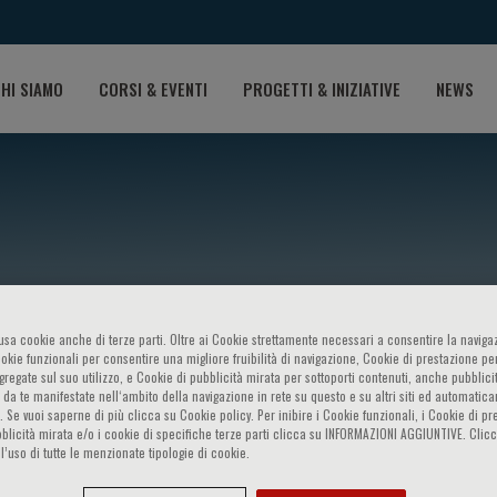
HI SIAMO
CORSI & EVENTI
PROGETTI & INIZIATIVE
NEWS
o usa cookie anche di terze parti. Oltre ai Cookie strettamente necessari a consentire la navigaz
ookie funzionali per consentire una migliore fruibilità di navigazione, Cookie di prestazione per
ggregate sul suo utilizzo, e Cookie di pubblicità mirata per sottoporti contenuti, anche pubblicit
rmanno
 da te manifestate nell‘ambito della navigazione in rete su questo e su altri siti ed automatic
). Se vuoi saperne di più clicca su Cookie policy. Per inibire i Cookie funzionali, i Cookie di pr
blicità mirata e/o i cookie di specifiche terze parti clicca su INFORMAZIONI AGGIUNTIVE. Cl
l’uso di tutte le menzionate tipologie di cookie.