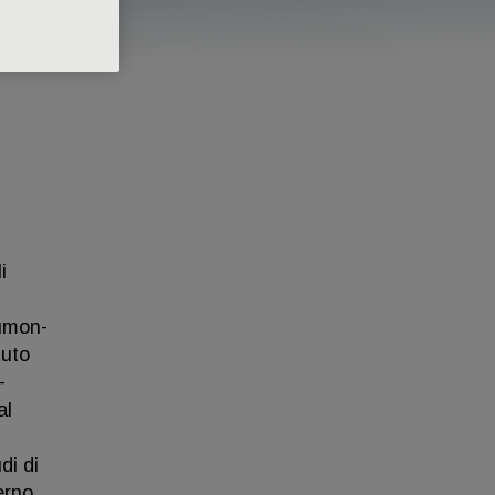
i
Tumon-
tuto
-
al
,
di di
erno