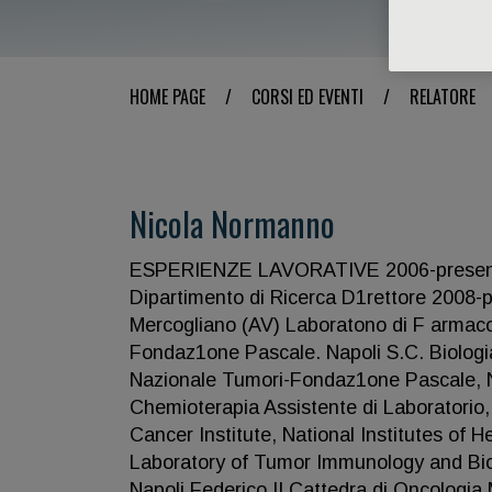
HOME PAGE
/
CORSI ED EVENTI
/
RELATORE
Nicola Normanno
ESPERIENZE LAVORATIVE 2006-presente l
Dipartimento di Ricerca D1rettore 2008-
Mercogliano (AV) Laboratono di F armac
Fondaz1one Pascale. Napoli S.C. Biologia
Nazionale Tumori-Fondaz1one Pascale, 
Chemioterapia Assistente di Laboratorio
Cancer Institute, National Institutes of
Laboratory of Tumor Immunology and Biol
Napoli Federico II Cattedra di Oncologia