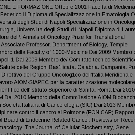
ZIONE E FORMAZIONE Ottobre 2001 Facoltà di Medicina
li Federico II Diploma di Specializzazione in Ematologia 
versità degli Studi di Napoli Specializzazione in Oncolog
rurgia, Univers1ta degli Studi d1 Napoli Diploma di Laur
ore del \"Annals of Oncology Prize for Translational
Associate Professor. Department of Biology, Temple
ernbro della Faculty of 1000-Medicine Dai 2009 Membro 
poli 1 Dai 2009 Membro de/ Comitato tecnico Scientific
a Salute delle Regioni Bas1licata. Calabria. Campania. Pu
Direttivo del Gruppo Oncolog1co dell'ltalia Meridionale
avoro AIOM-SIAPEC per la caratterizzazione molecolar
ntifico dell'lstituto Superiore di Sanita. Roma Dai 2010
OIM Dai 2010 Membro della Comm1ssione AIOM Biobanch
a Societa ltaliana di Cancerologia (SIC) Dai 2013 Membr
ciplinare contro ii cancro al Polmone (FONICAP) Rapport
orial Board di Endocrine Related Cancer. Reviews on Rece
rmacology. The Journal of Cellular Biochemistry, Gene