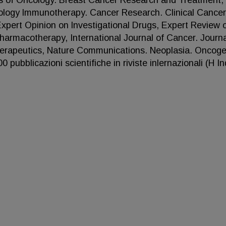
als of Oncology. Breast Cancer Research and Treatment,
ology lmmunotherapy. Cancer Research. Clinical Cancer
xpert Opinion on lnvestigational Drugs, Expert Review 
armacotherapy, International Journal of Cancer. Journa
Therapeutics, Nature Communications. Neoplasia. Oncog
 pubblicazioni scientifiche in riviste inlernazionali (H I