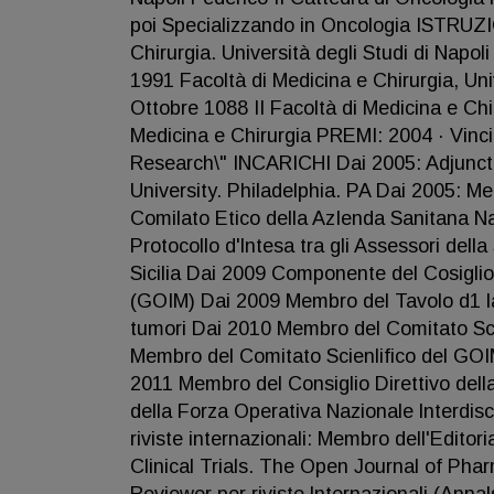
poi Specializzando in Oncologia ISTRU
Chirurgia. Università degli Studi di Napo
1991 Facoltà di Medicina e Chirurgia, Uni
Ottobre 1088 II Facoltà di Medicina e Chi
Medicina e Chirurgia PREMI: 2004 · Vincil
Research\" INCARICHI Dai 2005: Adjunct 
University. Philadelphia. PA Dai 2005: M
Comilato Etico della AzIenda Sanitana Na
Protocollo d'lntesa tra gli Assessori dell
Sicilia Dai 2009 Componente del Cosiglio 
(GOIM) Dai 2009 Membro del Tavolo d1 l
tumori Dai 2010 Membro del Comitato Scie
Membro del Comitato Scienlifico del G
2011 Membro del Consiglio Direttivo dell
della Forza Operativa Nazionale lnterdis
riviste internazionali: Membro dell'Edit
Clinical Trials. The Open Journal of Pha