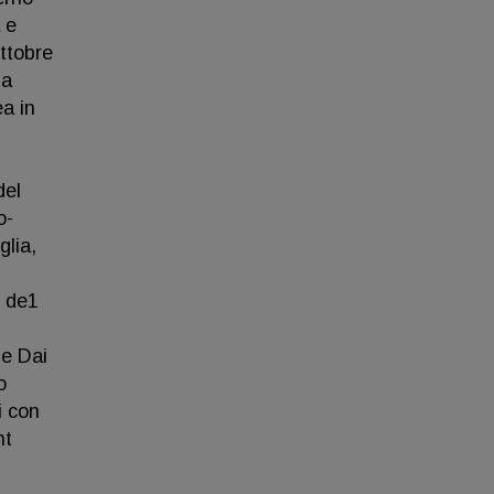
 e
Ottobre
ia
ea in
del
o-
glia,
e de1
e Dai
o
i con
nt