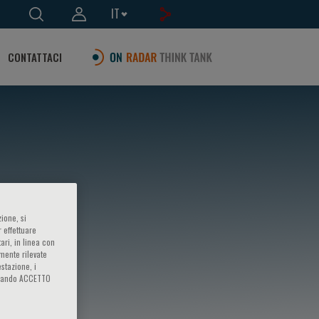
IT
CONTATTACI
ione, si
 effettuare
ari, in linea con
amente rilevate
estazione, i
iccando ACCETTO