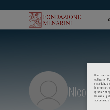
C
Il nostro sit
utilizzano, C
statistiche a
Nicola No
le preferenze
(profilazione
Cookie di pub
acconsenti al