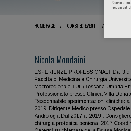
Cookie di pub
acconsenti al
HOME PAGE
/
CORSI ED EVENTI
/
RELATORE
Nicola Mondaini
ESPERIENZE PROFESSIONALI: Dal 3 dicem
Facolta di Medicina e Chirurgia Universi
Macroregionale TUL (Toscana-Umbria Emili
Professionista presso Clinica Villa Donat
Responsabile sperimentazioni cliniche: a
2019: Dirigente Medico presso Ospedale 
Andrologia Dal 2017 al 2019 : Consigliere
chirurgia protesica peniena. 2017 Coord
Careggi su chiamata della Dr ssa Monica 