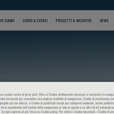
HI SIAMO
CORSI & EVENTI
PROGETTI & INIZIATIVE
NEWS
ndaini
o usa cookie anche di terze parti. Oltre ai Cookie strettamente necessari a consentire la navigaz
ookie funzionali per consentire una migliore fruibilità di navigazione, Cookie di prestazione per
ggregate sul suo utilizzo, e Cookie di pubblicità mirata per sottoporti contenuti, anche pubblicit
 da te manifestate nell‘ambito della navigazione in rete su questo e su altri siti ed automatic
). Se vuoi saperne di più clicca su Cookie policy. Per inibire i Cookie funzionali, i Cookie di pr