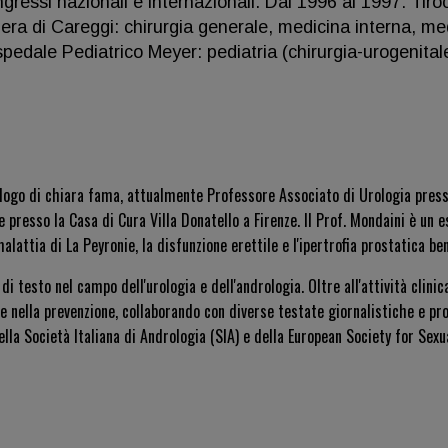
ngressi nazionali e internazionali. Dal 1996 al 1997: Tiro
ra di Careggi: chirurgia generale, medicina interna, me
Ospedale Pediatrico Meyer: pediatria (chirurgia-urogenital
ologo di chiara fama, attualmente Professore Associato di Urologia presso
presso la Casa di Cura Villa Donatello a Firenze. Il Prof. Mondaini è un e
lattia di La Peyronie, la disfunzione erettile e l'ipertrofia prostatica be
di testo nel campo dell'urologia e dell'andrologia. Oltre all'attività clinic
 e nella prevenzione, collaborando con diverse testate giornalistiche e pr
la Società Italiana di Andrologia (SIA) e della European Society for Sexu