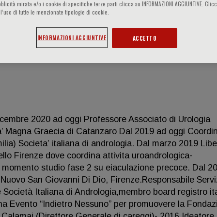
blicità mirata e/o i cookie di specifiche terze parti clicca su INFORMAZIONI AGGIUNTIVE. Cl
l’uso di tutte le menzionate tipologie di cookie.
INFORMAZIONI AGGIUNTIVE
ACCETTO
bre 2020 ad oggi Professore Associato di Urologia
ta’ Magna Graecia di Catanzaro Dal 2019 ad oggi Coordi
a) Societa’ italiana di andrologia. Dal marzo 2019 Libe
ello Firenze dove coordina attivita uroandrologica-
l momento studio fase 2 su eiaculazione precoce. Dal 20
Nuovo San Giovanni Di Dio, Firenze.Responsabile Servi
 Società Italiana di Andrologia,membro board registro it
ina Evento “Indietro Nessuno” per promuovere la Fondaz
Calamai (Direttore Generale di careggi)- 2016 Ideatore