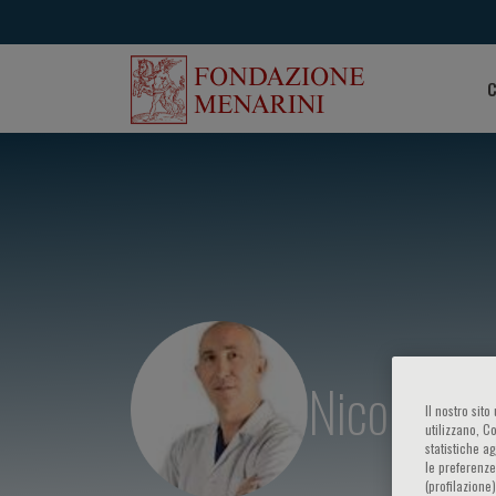
C
Nicola Mo
Il nostro sit
utilizzano, C
statistiche a
le preferenze
(profilazione