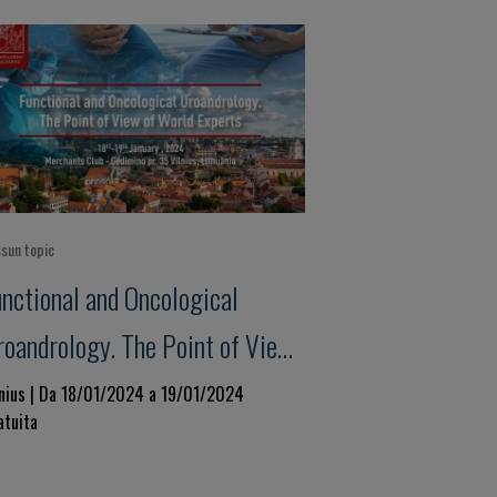
sun topic
unctional and Oncological
roandrology. The Point of View
f World Experts
lnius | Da 18/01/2024 a 19/01/2024
atuita