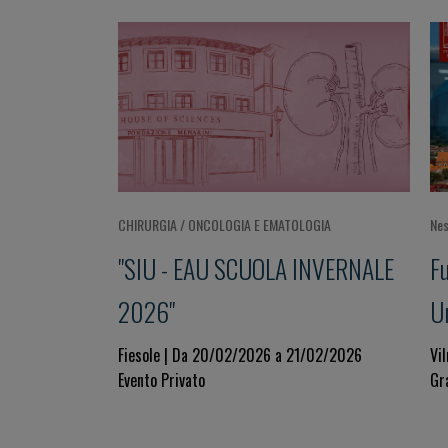
CHIRURGIA / ONCOLOGIA E EMATOLOGIA
Nes
"SIU - EAU SCUOLA INVERNALE
F
2026"
U
o
Fiesole | Da 20/02/2026 a 21/02/2026
Vi
Evento Privato
Gr