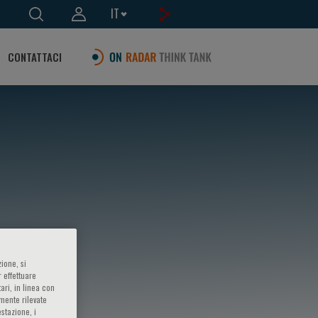
IT
CONTATTACI
ione, si
 effettuare
ari, in linea con
amente rilevate
estazione, i