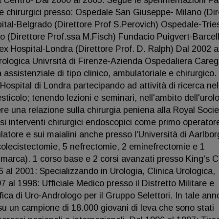
a Centro- Dal 2000 al 2005: Segue le sperimentazioni Fas
age chirurgici presso: Ospedale San Giuseppe- Milano (Dir
pital-Belgrado (Direttore Prof S.Perovich) Ospedale-Trie
o (Direttore Prof.ssa M.Fisch) Fundacio Puigvert-Barcel
ex Hospital-Londra (Direttore Prof. D. Ralph) Dal 2002 a
rologica Univrsità di Firenze-Azienda Ospedaliera Careg
à assistenziale di tipo clinico, ambulatoriale e chirurgico.
ospital di Londra partecipando ad attività di ricerca nell
ticolo; tenendo lezioni e seminari, nell'ambito dell'urolo
ere una relazione sulla chirurgia peniena alla Royal Socie
si interventi chirurgici endoscopici come primo operator
ulatore e sui maialini anche presso l'Università di Aarlbor
colecistectomie, 5 nefrectomie, 2 eminefrectomie e 1
imarca). 1 corso base e 2 corsi avanzati presso King's C
 al 2001: Specializzando in Urologia, Clinica Urologica,
7 al 1998: Ufficiale Medico presso il Distretto Militare e
ifica di Uro-Andrologo per il Gruppo Selettori. In tale ann
su un campione di 18.000 giovani di leva che sono stati