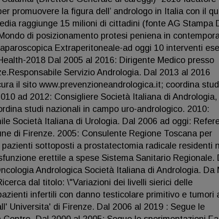
r promuovere la figura dell’ andrologo in Italia con il qu
media raggiunge 15 milioni di cittadini (fonte AG Stampa 
 Mondo di posizionamento protesi peniena in contempor
laparoscopica Extraperitoneale-ad oggi 10 interventi ese
 Health-2018 Dal 2005 al 2016: Dirigente Medico presso
e.Responsabile Servizio Andrologia. Dal 2013 al 2016
cura il sito www.prevenzioneandrologica.it; coordina stud
010 ad 2012: Consigliere Società Italiana di Andrologia,
ordina studi nazionali in campo uro-andrologico. 2010:
ile Società Italiana di Urologia. Dal 2006 ad oggi: Refer
une di Firenze. 2005: Consulente Regione Toscana per
i pazienti sottoposti a prostatectomia radicale residenti n
sfunzione erettile a spese Sistema Sanitario Regionale. 
cologia Andrologica Società Italiana di Andrologia. Da
ca dal titolo: \"Variazioni dei livelli sierici delle
pazienti infertili con danno testicolare primitivo e tumori 
all' Universita' di Firenze. Dal 2006 al 2019 : Segue le