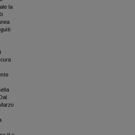
ale la
Di
anea
guiti
i
 cura
ente
ella
Dal
 Marzo
a