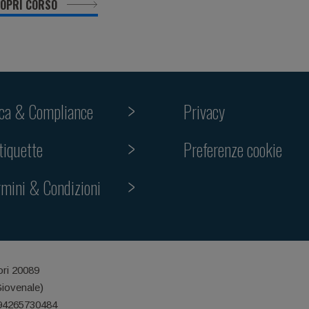
OPRI CORSO
ica & Compliance
Privacy
Preferenze cookie
tiquette
rmini & Condizioni
ori 20089
Giovenale)
 94265730484