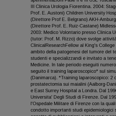
sperimentazioni Fase II e III USL Toscan
III Clinica Urologia Fiorentina. 2004: St
Prof. E. Austoni) Children University Hos
(Direttore Prof E. Belgrano) AKH-Amburg
(Direttore Prof. E. Ruiz-Castane) Midless
2003: Medico Volontario presso Clinica U
(tutor: Prof. M. Rizzo) dove svolge attivit
ClinicalResearchFellow al King's College H
ambito della patogenesi del tumore del tes
studenti e specializzandi e invitato a ten
Medicine. In tale periodo eseguiti numero
seguito il training laparoscopico* sul sim
(Danimarca). *Training laparoscopico: 2 
prostatectomia sui maialini (Aalborg-Dan
e East Surrey Hospital a Londra. Dal 1996
Universita' Degli Studi di Firenze. Dal 199
l'Ospedale Militare di Firenze con la qual
condotto importanti studi epidemiologici 