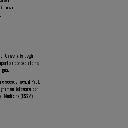
cinio
dicina
e
 l'Università degli
sperto riconosciuto nel
nigna.
a e accademica, il Prof.
ogrammi televisivi per
al Medicine (ESSM).