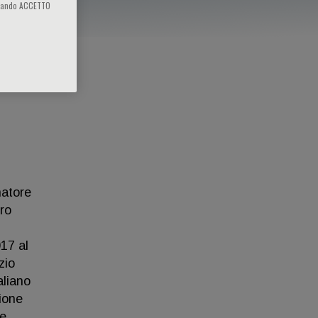
iccando ACCETTO
natore
ro
17 al
zio
aliano
ione
 e