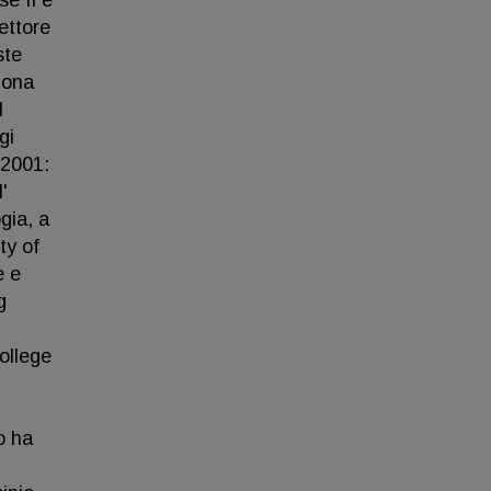
e II e
ettore
ste
lona
l
gi
 2001:
'
gia, a
ty of
e e
g
ollege
o ha