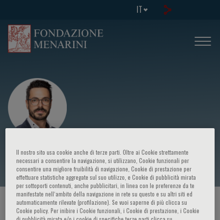
IT
Nicola Gasparetto
Il nostro sito usa cookie anche di terze parti. Oltre ai Cookie strettamente
necessari a consentire la navigazione, si utilizzano, Cookie funzionali per
consentire una migliore fruibilità di navigazione, Cookie di prestazione per
effettuare statistiche aggregate sul suo utilizzo, e Cookie di pubblicità mirata
per sottoporti contenuti, anche pubblicitari, in linea con le preferenze da te
manifestate nell‘ambito della navigazione in rete su questo e su altri siti ed
automaticamente rilevate (profilazione). Se vuoi saperne di più clicca su
HOME PAGE
/
CORSI ED EVENTI
/
RELATORE
Cookie policy. Per inibire i Cookie funzionali, i Cookie di prestazione, i Cookie
di pubblicità mirata e/o i cookie di specifiche terze parti clicca su