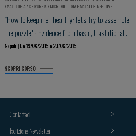
EMATOLOGIA / CHIRURGIA / MICROBIOLOGIA E MALATTIE INFETTIVE
"How to keep men healthy: let's try to assemble
the puzzle" - Evidence from basic, traslational
and clinical research
Napoli | Da 19/06/2015 a 20/06/2015
SCOPRI CORSO
Contattaci
Iscrizione Newsletter