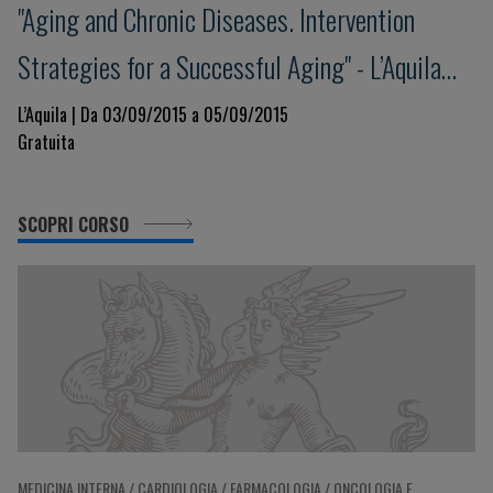
"Aging and Chronic Diseases. Intervention
Strategies for a Successful Aging" - L’Aquila
Award for Research on Successful Aging
L’Aquila | Da 03/09/2015 a 05/09/2015
Gratuita
SCOPRI CORSO
MEDICINA INTERNA / CARDIOLOGIA / FARMACOLOGIA / ONCOLOGIA E