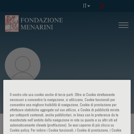
IT
Neil Marlow
Il nostro sito usa cookie anche di terze parti. Oltre ai Cookie strettamente
necessari a consentire la navigazione, si utilizzano, Cookie funzionali per
consentire una migliore fruibilità di navigazione, Cookie di prestazione per
effettuare statistiche aggregate sul suo utilizzo, e Cookie di pubblicità mirata
per sottoporti contenuti, anche pubblicitari, in linea con le preferenze da te
manifestate nell‘ambito della navigazione in rete su questo e su altri siti ed
HOME PAGE
/
CORSI ED EVENTI
/
RELATORE
automaticamente rilevate (profilazione). Se vuoi saperne di più clicca su
Cookie policy. Per inibire i Cookie funzionali, i Cookie di prestazione, i Cookie