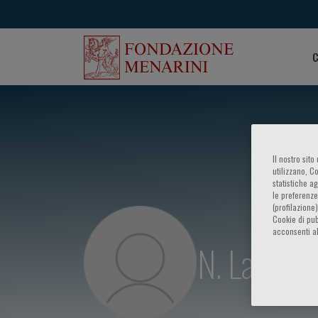
C
Il nostro sit
utilizzano, C
statistiche a
le preferenze
(profilazione
Cookie di pub
acconsenti al
N. Lakdaw