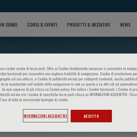
HI SIAMO
CORSI & EVENTI
PROGETTI & INIZIATIVE
NEWS
o usa cookie anche di terze parti. Oltre ai Cookie strettamente necessari a consentire la navigaz
ookie funzionali per consentire una migliore fruibilità di navigazione, Cookie di prestazione per
ggregate sul suo utilizzo, e Cookie di pubblicità mirata per sottoporti contenuti, anche pubblicit
 da te manifestate nell‘ambito della navigazione in rete su questo e su altri siti ed automatic
). Se vuoi saperne di più clicca su Cookie policy. Per inibire i Cookie funzionali, i Cookie di pr
blicità mirata e/o i cookie di specifiche terze parti clicca su INFORMAZIONI AGGIUNTIVE. Cl
l’uso di tutte le menzionate tipologie di cookie.
ala
INFORMAZIONI AGGIUNTIVE
ACCETTO