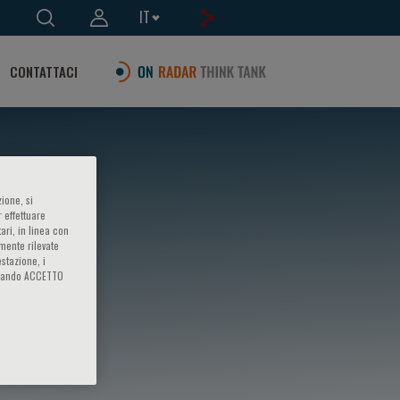
IT
CONTATTACI
ione, si
 effettuare
ari, in linea con
amente rilevate
estazione, i
iccando ACCETTO