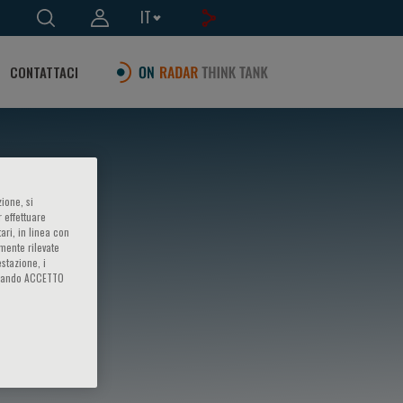
IT
CONTATTACI
ione, si
 effettuare
ari, in linea con
amente rilevate
estazione, i
iccando ACCETTO