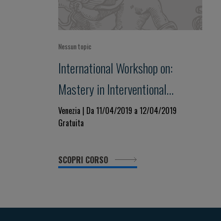
Nessun topic
International Workshop on:
Mastery in Interventional
Pulmonology. The road map
Venezia | Da 11/04/2019 a 12/04/2019
Gratuita
towards the competence.
SCOPRI CORSO