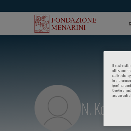
C
Il nostro sit
utilizzano, C
statistiche a
le preferenze
(profilazione
Cookie di pub
acconsenti al
N. Koufos