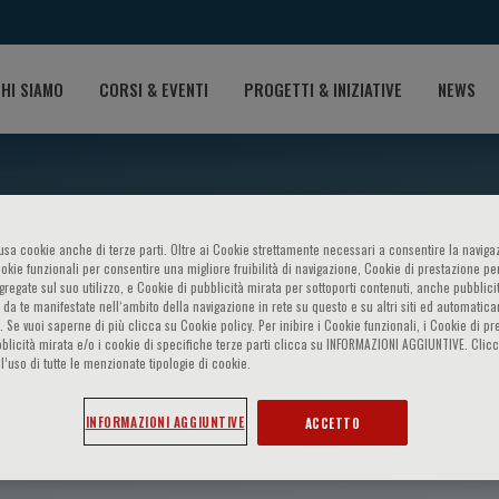
HI SIAMO
CORSI & EVENTI
PROGETTI & INIZIATIVE
NEWS
o usa cookie anche di terze parti. Oltre ai Cookie strettamente necessari a consentire la navigaz
ookie funzionali per consentire una migliore fruibilità di navigazione, Cookie di prestazione per
ggregate sul suo utilizzo, e Cookie di pubblicità mirata per sottoporti contenuti, anche pubblicit
 da te manifestate nell‘ambito della navigazione in rete su questo e su altri siti ed automatic
). Se vuoi saperne di più clicca su Cookie policy. Per inibire i Cookie funzionali, i Cookie di pr
blicità mirata e/o i cookie di specifiche terze parti clicca su INFORMAZIONI AGGIUNTIVE. Cl
l’uso di tutte le menzionate tipologie di cookie.
INFORMAZIONI AGGIUNTIVE
ACCETTO