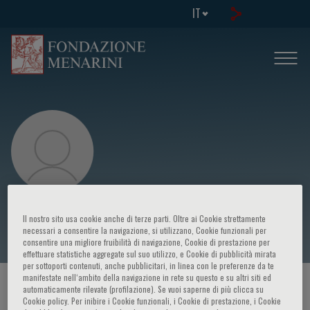
IT
N. Galldiks
Il nostro sito usa cookie anche di terze parti. Oltre ai Cookie strettamente
necessari a consentire la navigazione, si utilizzano, Cookie funzionali per
consentire una migliore fruibilità di navigazione, Cookie di prestazione per
effettuare statistiche aggregate sul suo utilizzo, e Cookie di pubblicità mirata
per sottoporti contenuti, anche pubblicitari, in linea con le preferenze da te
manifestate nell‘ambito della navigazione in rete su questo e su altri siti ed
HOME PAGE
/
CORSI ED EVENTI
/
RELATORE
automaticamente rilevate (profilazione). Se vuoi saperne di più clicca su
Cookie policy. Per inibire i Cookie funzionali, i Cookie di prestazione, i Cookie