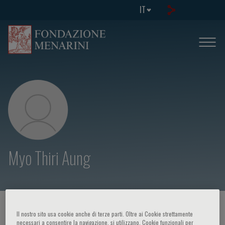
IT
Myo Thiri Aung
HOME PAGE
/
CORSI ED EVENTI
/
RELATORE
Il nostro sito usa cookie anche di terze parti. Oltre ai Cookie strettamente
necessari a consentire la navigazione, si utilizzano, Cookie funzionali per