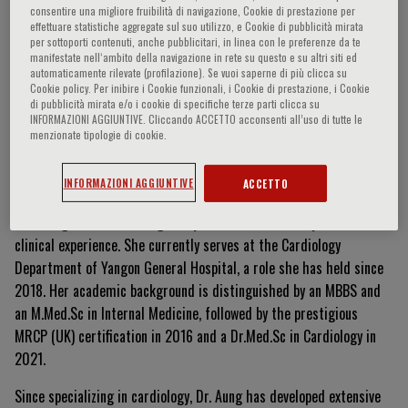
consentire una migliore fruibilità di navigazione, Cookie di prestazione per
effettuare statistiche aggregate sul suo utilizzo, e Cookie di pubblicità mirata
per sottoporti contenuti, anche pubblicitari, in linea con le preferenze da te
manifestate nell‘ambito della navigazione in rete su questo e su altri siti ed
Myo Thiri Aung
automaticamente rilevate (profilazione). Se vuoi saperne di più clicca su
Cookie policy. Per inibire i Cookie funzionali, i Cookie di prestazione, i Cookie
di pubblicità mirata e/o i cookie di specifiche terze parti clicca su
INFORMAZIONI AGGIUNTIVE. Cliccando ACCETTO acconsenti all’uso di tutte le
menzionate tipologie di cookie.
Curriculum Vitae
INFORMAZIONI AGGIUNTIVE
ACCETTO
Dr. Myo Thiri Aung is a highly accomplished Consultant
Cardiologist based in Yangon, Myanmar, with over 15 years of
clinical experience. She currently serves at the Cardiology
Department of Yangon General Hospital, a role she has held since
2018. Her academic background is distinguished by an MBBS and
an M.Med.Sc in Internal Medicine, followed by the prestigious
MRCP (UK) certification in 2016 and a Dr.Med.Sc in Cardiology in
2021.
Since specializing in cardiology, Dr. Aung has developed extensive