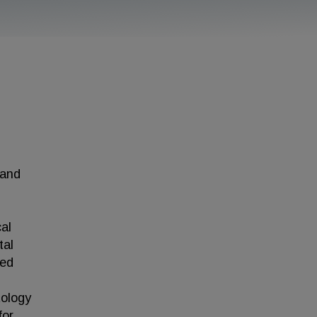
 and
al
tal
ted
tology
for