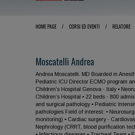
HOME PAGE
/
CORSI ED EVENTI
/
RELATORE
Moscatelli Andrea
Andrea Moscatelli. MD Boarded in Anesthe
Pediatric ICU Director ECMO program and
Children's Hospital Genova - Italy ▪ Neon
Children’s Hospital ▪ 22 beds - 800 admis
and surgical pathology ▪ Pediatric Intensi
pathologies Field of interest: ▪ Neurosu
monitoring) ▪ Cardiac surgery - Cardiovas
Nephrology (CRRT, blood purification t
▪ Infectious diseases ▪ Tracheal Team 