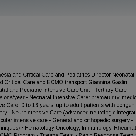
sia and Critical Care and Pediatrics Director Neonatal
 Critical Care and ECMO transport Giannina Gaslini
atal and Pediatric Intensive Care Unit - Tertiary Care
sions/year ▪ Neonatal Intensive Care: prematurity, medic
ve Care: 0 to 16 years, up to adult patients with congeni
rgery - Neurointensive Care (advanced neurologic integra
cular intensive care ▪ General and orthopedic surgery ▪
echniques) ▪ Hematology-Oncology, Immunology, Rheuma
▪ ECMO Program ▪ Trauma Team ▪ Rapid Response Team 