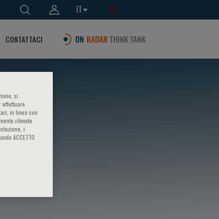
IT
CONTATTACI
ione, si
 effettuare
ari, in linea con
amente rilevate
estazione, i
iccando ACCETTO