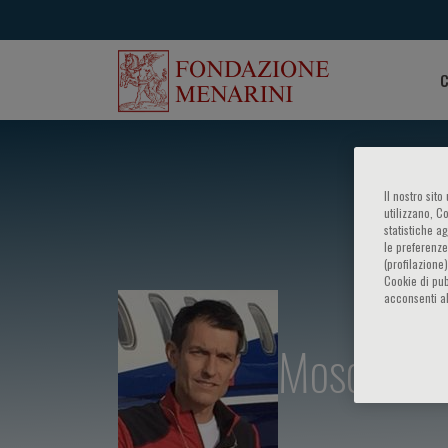
C
Il nostro sit
utilizzano, C
statistiche a
le preferenze
(profilazione
Cookie di pub
acconsenti al
Moscatelli