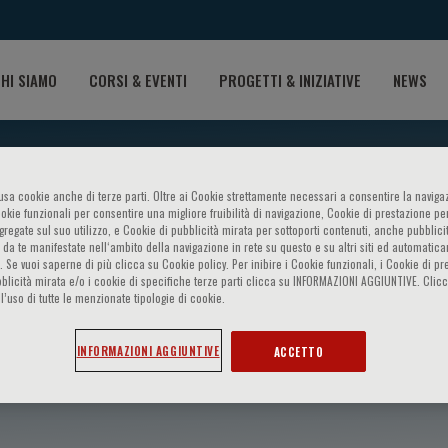
HI SIAMO
CORSI & EVENTI
PROGETTI & INIZIATIVE
NEWS
o usa cookie anche di terze parti. Oltre ai Cookie strettamente necessari a consentire la navigaz
ookie funzionali per consentire una migliore fruibilità di navigazione, Cookie di prestazione per
ggregate sul suo utilizzo, e Cookie di pubblicità mirata per sottoporti contenuti, anche pubblicit
 da te manifestate nell‘ambito della navigazione in rete su questo e su altri siti ed automatic
). Se vuoi saperne di più clicca su Cookie policy. Per inibire i Cookie funzionali, i Cookie di pr
blicità mirata e/o i cookie di specifiche terze parti clicca su INFORMAZIONI AGGIUNTIVE. Cl
l’uso di tutte le menzionate tipologie di cookie.
 Andrea
INFORMAZIONI AGGIUNTIVE
ACCETTO