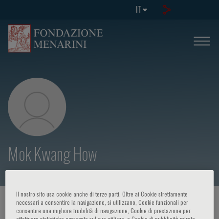
IT
Mok Kwang How
Il nostro sito usa cookie anche di terze parti. Oltre ai Cookie strettamente
HOME PAGE
/
CORSI ED EVENTI
/
RELATORE
necessari a consentire la navigazione, si utilizzano, Cookie funzionali per
consentire una migliore fruibilità di navigazione, Cookie di prestazione per
effettuare statistiche aggregate sul suo utilizzo, e Cookie di pubblicità mirata