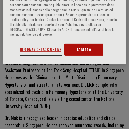
per sottoporti contenuti, anche pubblicitari, in linea con le preferenze da te
manifestate nell‘ambito della navigazione in rete su questo e su altri siti ed
automaticamente rilevate (profilazione). Se vuoi saperne di più clicca su
Cookie policy. Per inibire i Cookie funzionali, i Cookie di prestazione, i Cookie
Mok Kwang How
di pubblicità mirata e/o i cookie di specifiche terze parti clicca su
INFORMAZIONI AGGIUNTIVE. Cliccando ACCETTO acconsenti all’uso di tutte le
menzionate tipologie di cookie.
Curriculum Vitae
INFORMAZIONI AGGIUNTIVE
ACCETTO
Dr. Mok Kwang How is a Senior Consultant Cardiologist and
Assistant Professor at Tan Tock Seng Hospital (TTSH) in Singapore.
He serves as the Clinical Lead for Multi-Disciplinary Pulmonary
Hypertension and structural interventions. Dr. Mok completed a
specialized fellowship in Pulmonary Hypertension at the University
of Toronto, Canada, and is a visiting consultant at the National
University Hospital (NUH).
Dr. Mok is a recognized leader in cardiac education and clinical
research in Singapore. He has received numerous awards, including