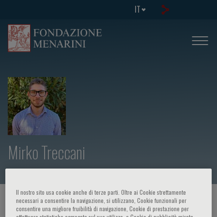
IT
Mirko Treccani
Il nostro sito usa cookie anche di terze parti. Oltre ai Cookie strettamente
HOME PAGE
/
CORSI ED EVENTI
/
RELATORE
necessari a consentire la navigazione, si utilizzano, Cookie funzionali per
consentire una migliore fruibilità di navigazione, Cookie di prestazione per
effettuare statistiche aggregate sul suo utilizzo, e Cookie di pubblicità mirata