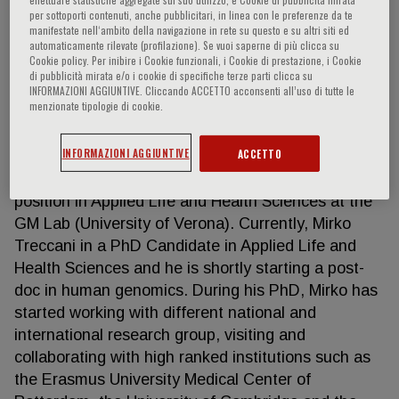
per sottoporti contenuti, anche pubblicitari, in linea con le preferenze da te
manifestate nell‘ambito della navigazione in rete su questo e su altri siti ed
automaticamente rilevate (profilazione). Se vuoi saperne di più clicca su
Cookie policy. Per inibire i Cookie funzionali, i Cookie di prestazione, i Cookie
Mirko Treccani
di pubblicità mirata e/o i cookie di specifiche terze parti clicca su
INFORMAZIONI AGGIUNTIVE. Cliccando ACCETTO acconsenti all’uso di tutte le
menzionate tipologie di cookie.
Mirko Treccani achieved a BSc in Bioinformatics
and a MSc in Molecular and Medical Biotechnology.
INFORMAZIONI AGGIUNTIVE
ACCETTO
Initially hesitant towards bioinformatics, he soon
embraced the world of genomics, starting a PhD
position in Applied Life and Health Sciences at the
GM Lab (University of Verona). Currently, Mirko
Treccani in a PhD Candidate in Applied Life and
Health Sciences and he is shortly starting a post-
doc in human genomics. During his PhD, Mirko has
started working with different national and
international research group, visiting and
collaborating with high ranked institutions such as
the Erasmus University Medical Center of