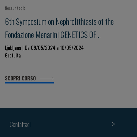
Nessun topic
6th Symposium on Nephrolithiasis of the
Fondazione Menarini GENETICS OF
NEPHROLITHIASIS AND NEPHROLITHIASIS
Ljubljana | Da 09/05/2024 a 10/05/2024
Gratuita
FOR NEPHROLOGISTS: AN INTRODUCTORY
COURSE in cooperation with the Slovenian
SCOPRI CORSO
Society of Nephrology
Contattaci