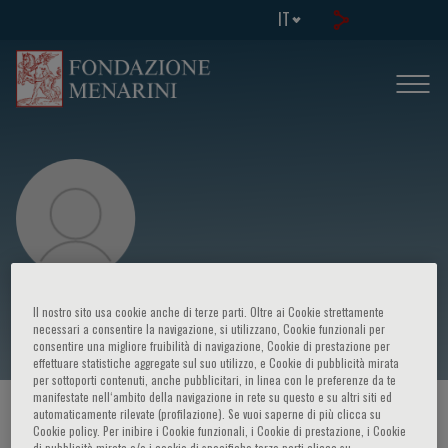
IT
Miquel Ferrer
Il nostro sito usa cookie anche di terze parti. Oltre ai Cookie strettamente
necessari a consentire la navigazione, si utilizzano, Cookie funzionali per
consentire una migliore fruibilità di navigazione, Cookie di prestazione per
effettuare statistiche aggregate sul suo utilizzo, e Cookie di pubblicità mirata
per sottoporti contenuti, anche pubblicitari, in linea con le preferenze da te
manifestate nell‘ambito della navigazione in rete su questo e su altri siti ed
HOME PAGE
/
CORSI ED EVENTI
/
RELATORE
automaticamente rilevate (profilazione). Se vuoi saperne di più clicca su
Cookie policy. Per inibire i Cookie funzionali, i Cookie di prestazione, i Cookie
di pubblicità mirata e/o i cookie di specifiche terze parti clicca su