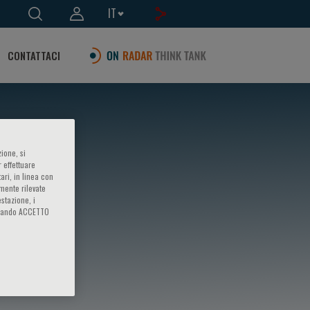
IT
CONTATTACI
ione, si
 effettuare
ari, in linea con
amente rilevate
estazione, i
iccando ACCETTO