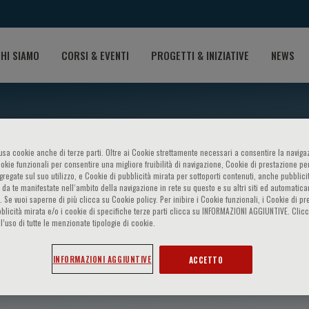
HI SIAMO
CORSI & EVENTI
PROGETTI & INIZIATIVE
NEWS
o usa cookie anche di terze parti. Oltre ai Cookie strettamente necessari a consentire la navigaz
ookie funzionali per consentire una migliore fruibilità di navigazione, Cookie di prestazione per
ggregate sul suo utilizzo, e Cookie di pubblicità mirata per sottoporti contenuti, anche pubblicit
 da te manifestate nell‘ambito della navigazione in rete su questo e su altri siti ed automatic
). Se vuoi saperne di più clicca su Cookie policy. Per inibire i Cookie funzionali, i Cookie di pr
blicità mirata e/o i cookie di specifiche terze parti clicca su INFORMAZIONI AGGIUNTIVE. Cl
l’uso di tutte le menzionate tipologie di cookie.
field
INFORMAZIONI AGGIUNTIVE
ACCETTO