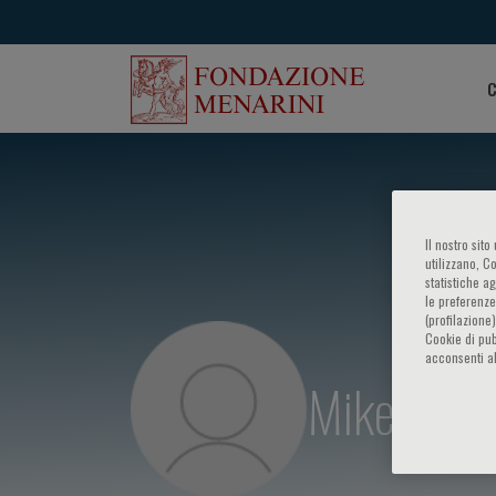
C
Il nostro sit
utilizzano, C
statistiche a
le preferenze
(profilazione
Cookie di pub
acconsenti al
Mike Mans