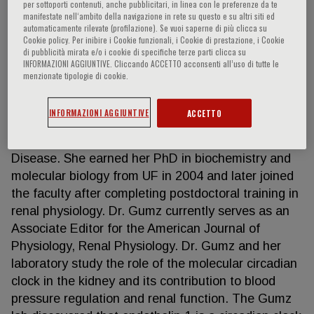
per sottoporti contenuti, anche pubblicitari, in linea con le preferenze da te
manifestate nell‘ambito della navigazione in rete su questo e su altri siti ed
automaticamente rilevate (profilazione). Se vuoi saperne di più clicca su
Cookie policy. Per inibire i Cookie funzionali, i Cookie di prestazione, i Cookie
Michelle Gumz
di pubblicità mirata e/o i cookie di specifiche terze parti clicca su
INFORMAZIONI AGGIUNTIVE. Cliccando ACCETTO acconsenti all’uso di tutte le
menzionate tipologie di cookie.
Dr. Gumz is an Associate Professor of Physiology
and Aging at the University of Florida where she
INFORMAZIONI AGGIUNTIVE
ACCETTO
also serves as an Associate Director for the Center
for Integrative Cardiovascular and Metabolic
Disease. She earned her PhD in biochemistry and
molecular biology from UF in 2004 and later joined
the faculty after completing postdoctoral training in
renal physiology. Dr. Gumz currently serves as an
Associate Editor for the American Journal of
Physiology, Renal Physiology. Dr. Gumz and her
laboratory study the role of the molecular circadian
clock in the kidney and its contribution to blood
pressure regulation and renal function. The Gumz