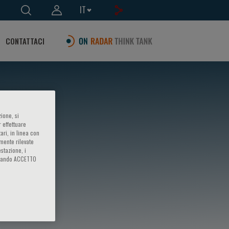
IT
CONTATTACI
ione, si
 effettuare
ari, in linea con
amente rilevate
estazione, i
iccando ACCETTO