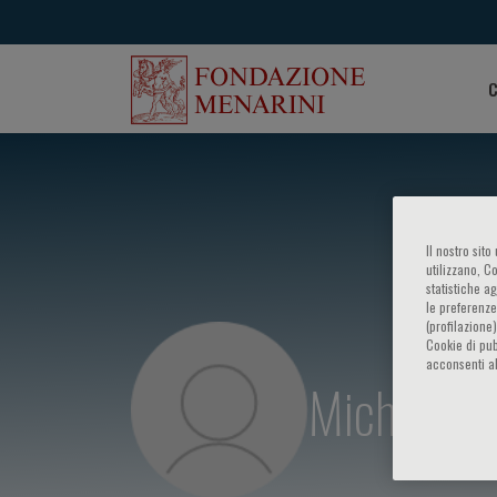
C
Il nostro sit
utilizzano, C
statistiche a
le preferenze
(profilazione
Cookie di pub
acconsenti al
Michele To