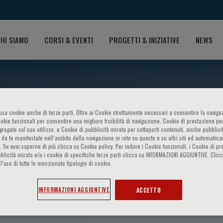
HI SIAMO
CORSI & EVENTI
PROGETTI & INIZIATIVE
NEWS
o usa cookie anche di terze parti. Oltre ai Cookie strettamente necessari a consentire la navigaz
ookie funzionali per consentire una migliore fruibilità di navigazione, Cookie di prestazione per
ggregate sul suo utilizzo, e Cookie di pubblicità mirata per sottoporti contenuti, anche pubblicit
 da te manifestate nell‘ambito della navigazione in rete su questo e su altri siti ed automatic
). Se vuoi saperne di più clicca su Cookie policy. Per inibire i Cookie funzionali, i Cookie di pr
blicità mirata e/o i cookie di specifiche terze parti clicca su INFORMAZIONI AGGIUNTIVE. Cl
l’uso di tutte le menzionate tipologie di cookie.
rre
INFORMAZIONI AGGIUNTIVE
ACCETTO