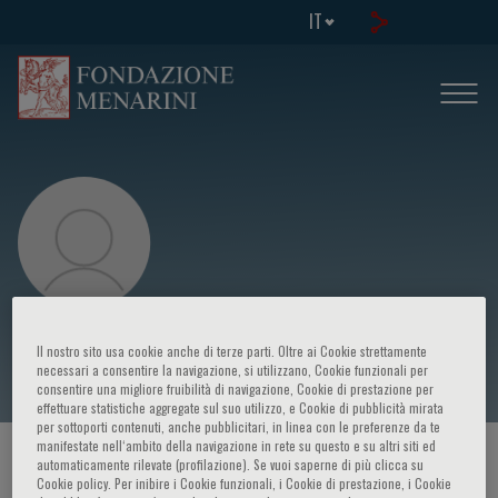
IT
Michele Spina
Il nostro sito usa cookie anche di terze parti. Oltre ai Cookie strettamente
necessari a consentire la navigazione, si utilizzano, Cookie funzionali per
consentire una migliore fruibilità di navigazione, Cookie di prestazione per
effettuare statistiche aggregate sul suo utilizzo, e Cookie di pubblicità mirata
per sottoporti contenuti, anche pubblicitari, in linea con le preferenze da te
manifestate nell‘ambito della navigazione in rete su questo e su altri siti ed
HOME PAGE
/
CORSI ED EVENTI
/
RELATORE
automaticamente rilevate (profilazione). Se vuoi saperne di più clicca su
Cookie policy. Per inibire i Cookie funzionali, i Cookie di prestazione, i Cookie