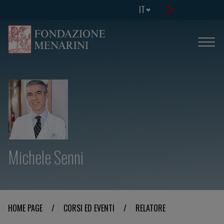
IT
Michele Senni
HOME PAGE
/
CORSI ED EVENTI
/
RELATORE