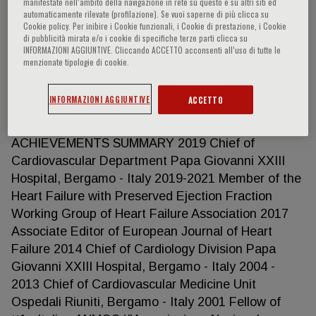
Management School in Health 1996-1997 Research
manifestate nell‘ambito della navigazione in rete su questo e su altri siti ed
automaticamente rilevate (profilazione). Se vuoi saperne di più clicca su
Fellow Mayo Clinic, Rochester (MN)- USA 1988-
Cookie policy. Per inibire i Cookie funzionali, i Cookie di prestazione, i Cookie
1992 Postgraduate school of Cardiology. Full marks
di pubblicità mirata e/o i cookie di specifiche terze parti clicca su
INFORMAZIONI AGGIUNTIVE. Cliccando ACCETTO acconsenti all’uso di tutte le
Universita di Bologna 1981 - 1988 Degree in
menzionate tipologie di cookie.
Medicine. Full marks and honours (110/110 cum
laude) Universita di Genova 1976-1981 Seconday
INFORMAZIONI AGGIUNTIVE
ACCETTO
school classic (52/60) Liceo Classico -Auila (Massa-
Carrara) PROFESSIONAL AND SCIENTIFIC
ACHIEVEMENTS SUMMARY 2019 Chief of
Cardiovascular Department Papa Giovanni XXIII
Hospital, Bergamo - Italy 2019-2021 Member of the
Heart Failure with Preserved Ejection Fraction
Working Group of Heart Failure Association 2017
Associate Editor of European Journal of Heart
Failure 2014 Chief of Cardiology Division Papa
Giovanni XXIII Hospital, Bergamo - Italy 2004 -
2013 Chief of Cardiovascular Medicine Unit
Ospedali Riuniti, Bergamo - Italy 2001 Fellow of