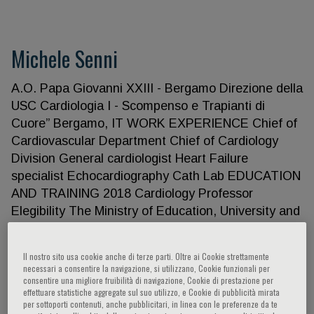
Michele Senni
A.O. Papa Giovanni XXIII - Bergamo Direzione della
USC Cardiologia I - Scompenso e Trapianti di
Cuore” Bergamo, IT WORK EXPERIENCE Chief of
Cardiovascular Department Chief of Cardiology
Division General cardiologist Heart Failure
specialist Echocardiography Cath Lab EDUCATION
AND TRAINING 2018 Cardiology Professor
Elegibility The Ministry of Education, University and
Research 2017 Cardiology Associated Professor
Elegibility The Ministry of Education, University and
Il nostro sito usa cookie anche di terze parti. Oltre ai Cookie strettamente
Research 2011 and 2019 Training course for
necessari a consentire la navigazione, si utilizzano, Cookie funzionali per
consentire una migliore fruibilità di navigazione, Cookie di prestazione per
Manager of Complex Hospital Area Eupolis
effettuare statistiche aggregate sul suo utilizzo, e Cookie di pubblicità mirata
Lombardia and Universita di Bergamo -
per sottoporti contenuti, anche pubblicitari, in linea con le preferenze da te