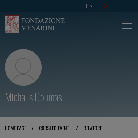
IT
Michalis Doumas
HOME PAGE
/
CORSI ED EVENTI
/
RELATORE