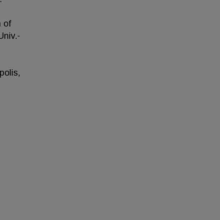
 of
Univ.-
polis,