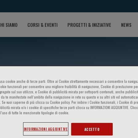
HI SIAMO
CORSI & EVENTI
PROGETTI & INIZIATIVE
NEWS
o usa cookie anche di terze parti. Oltre ai Cookie strettamente necessari a consentire la navigaz
ookie funzionali per consentire una migliore fruibilità di navigazione, Cookie di prestazione per
ggregate sul suo utilizzo, e Cookie di pubblicità mirata per sottoporti contenuti, anche pubblicit
 da te manifestate nell‘ambito della navigazione in rete su questo e su altri siti ed automatic
). Se vuoi saperne di più clicca su Cookie policy. Per inibire i Cookie funzionali, i Cookie di pr
. Tschöp
blicità mirata e/o i cookie di specifiche terze parti clicca su INFORMAZIONI AGGIUNTIVE. Cl
l’uso di tutte le menzionate tipologie di cookie.
INFORMAZIONI AGGIUNTIVE
ACCETTO