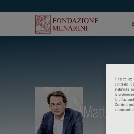
C
Il nostro sit
utilizzano, C
statistiche a
le preferenze
(profilazione
Matthias H
Cookie di pub
acconsenti al