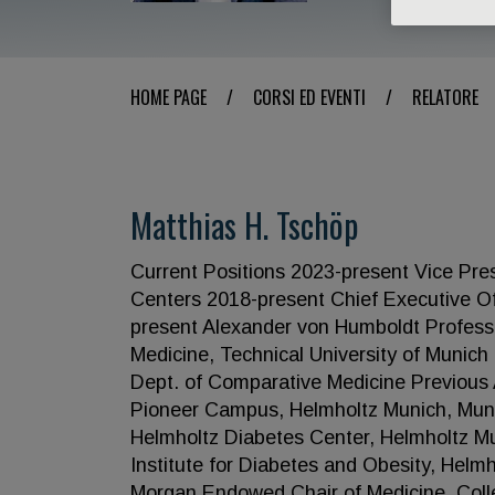
HOME PAGE
/
CORSI ED EVENTI
/
RELATORE
Matthias H. Tschöp
Current Positions 2023-present Vice Pre
Centers 2018-present Chief Executive Off
present Alexander von Humboldt Professor
Medicine, Technical University of Munich
Dept. of Comparative Medicine Previous
Pioneer Campus, Helmholtz Munich, Muni
Helmholtz Diabetes Center, Helmholtz M
Institute for Diabetes and Obesity, Hel
Morgan Endowed Chair of Medicine, Colle