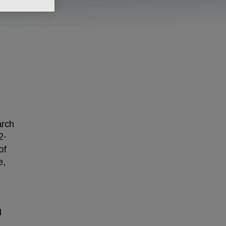
arch
2-
of
e,
l
1