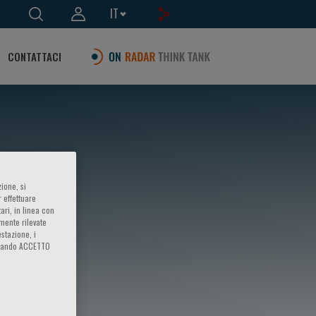
IT
CONTATTACI
ione, si
 effettuare
ari, in linea con
amente rilevate
estazione, i
iccando ACCETTO