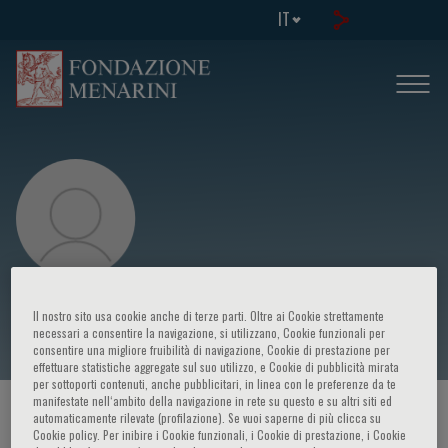
IT
Massimiliano Gnecchi
Il nostro sito usa cookie anche di terze parti. Oltre ai Cookie strettamente
necessari a consentire la navigazione, si utilizzano, Cookie funzionali per
consentire una migliore fruibilità di navigazione, Cookie di prestazione per
effettuare statistiche aggregate sul suo utilizzo, e Cookie di pubblicità mirata
per sottoporti contenuti, anche pubblicitari, in linea con le preferenze da te
manifestate nell‘ambito della navigazione in rete su questo e su altri siti ed
HOME PAGE
/
CORSI ED EVENTI
/
RELATORE
automaticamente rilevate (profilazione). Se vuoi saperne di più clicca su
Cookie policy. Per inibire i Cookie funzionali, i Cookie di prestazione, i Cookie