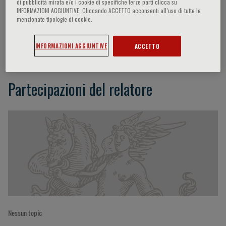
di pubblicità mirata e/o i cookie di specifiche terze parti clicca su
INFORMAZIONI AGGIUNTIVE. Cliccando ACCETTO acconsenti all’uso di tutte le
menzionate tipologie di cookie.
Massimiliano Gnecchi
INFORMAZIONI AGGIUNTIVE
ACCETTO
Partecipazioni del relatore
Nessun topic