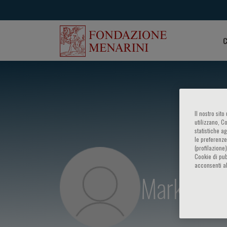
C
Il nostro sit
utilizzano, C
statistiche a
le preferenze
(profilazione
Cookie di pub
acconsenti al
Mark Dave