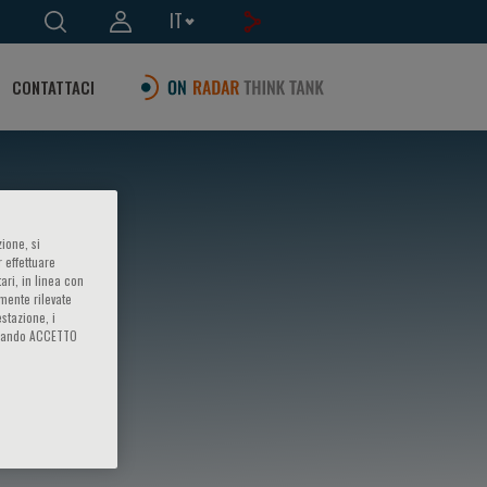
IT
CONTATTACI
ione, si
 effettuare
ari, in linea con
amente rilevate
estazione, i
iccando ACCETTO