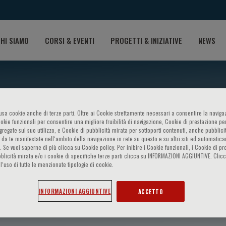
HI SIAMO
CORSI & EVENTI
PROGETTI & INIZIATIVE
NEWS
o usa cookie anche di terze parti. Oltre ai Cookie strettamente necessari a consentire la navigaz
ookie funzionali per consentire una migliore fruibilità di navigazione, Cookie di prestazione per
ggregate sul suo utilizzo, e Cookie di pubblicità mirata per sottoporti contenuti, anche pubblicit
 da te manifestate nell‘ambito della navigazione in rete su questo e su altri siti ed automatic
). Se vuoi saperne di più clicca su Cookie policy. Per inibire i Cookie funzionali, i Cookie di pr
blicità mirata e/o i cookie di specifiche terze parti clicca su INFORMAZIONI AGGIUNTIVE. Cl
l’uso di tutte le menzionate tipologie di cookie.
nport
INFORMAZIONI AGGIUNTIVE
ACCETTO