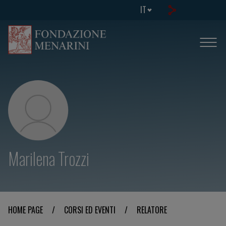
IT
Marilena Trozzi
HOME PAGE
/
CORSI ED EVENTI
/
RELATORE