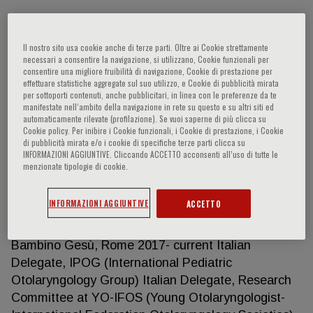
Il nostro sito usa cookie anche di terze parti. Oltre ai Cookie strettamente
Marilena Trozzi
necessari a consentire la navigazione, si utilizzano, Cookie funzionali per
consentire una migliore fruibilità di navigazione, Cookie di prestazione per
effettuare statistiche aggregate sul suo utilizzo, e Cookie di pubblicità mirata
Children’s Hospital Bambino Gesù Piazza Sant’
per sottoporti contenuti, anche pubblicitari, in linea con le preferenze da te
Onofrio, 4 - 00165 Roma WORK EXPERIENCE
manifestate nell‘ambito della navigazione in rete su questo e su altri siti ed
automaticamente rilevate (profilazione). Se vuoi saperne di più clicca su
2021-current Head of Airway Surgery Unit, Specialty
Cookie policy. Per inibire i Cookie funzionali, i Cookie di prestazione, i Cookie
Surgery Department, LaryngoTracheal Team
di pubblicità mirata e/o i cookie di specifiche terze parti clicca su
INFORMAZIONI AGGIUNTIVE. Cliccando ACCETTO acconsenti all’uso di tutte le
Coordinator Bambino Gesù Children’s Hospital,
menzionate tipologie di cookie.
Rome-IT 2019- current Lead of Minimal Invasive
Reconstructive Neonatal Airway Surgery Children’s
INFORMAZIONI AGGIUNTIVE
ACCETTO
Hospital Bambino Gesù, Rome 2013- current
Consultant Airway Surgery Unity Children’s Hospital
Bambino Gesù, Rome 2017- current Italian
Delegate, IPOG (International Pediatric
Otolaryngology Group) Italian Delegate, Research
Committee at YO-IFOS (Young Otolaryngologist-