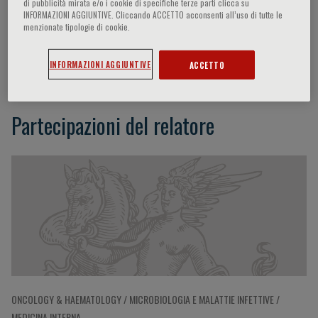
di pubblicità mirata e/o i cookie di specifiche terze parti clicca su
INFORMAZIONI AGGIUNTIVE. Cliccando ACCETTO acconsenti all’uso di tutte le
menzionate tipologie di cookie.
Mariella Della Chiesa
INFORMAZIONI AGGIUNTIVE
ACCETTO
Partecipazioni del relatore
ONCOLOGY & HAEMATOLOGY / MICROBIOLOGIA E MALATTIE INFETTIVE /
MEDICINA INTERNA