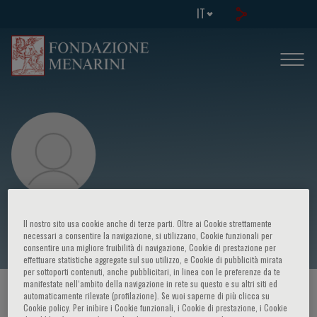
IT
Mariella Della Chiesa
Il nostro sito usa cookie anche di terze parti. Oltre ai Cookie strettamente
necessari a consentire la navigazione, si utilizzano, Cookie funzionali per
consentire una migliore fruibilità di navigazione, Cookie di prestazione per
effettuare statistiche aggregate sul suo utilizzo, e Cookie di pubblicità mirata
per sottoporti contenuti, anche pubblicitari, in linea con le preferenze da te
manifestate nell‘ambito della navigazione in rete su questo e su altri siti ed
HOME PAGE
/
CORSI ED EVENTI
/
RELATORE
automaticamente rilevate (profilazione). Se vuoi saperne di più clicca su
Cookie policy. Per inibire i Cookie funzionali, i Cookie di prestazione, i Cookie