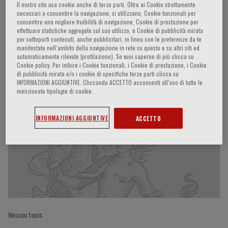
Il nostro sito usa cookie anche di terze parti. Oltre ai Cookie strettamente
necessari a consentire la navigazione, si utilizzano, Cookie funzionali per
consentire una migliore fruibilità di navigazione, Cookie di prestazione per
effettuare statistiche aggregate sul suo utilizzo, e Cookie di pubblicità mirata
Marianne J. Legato
per sottoporti contenuti, anche pubblicitari, in linea con le preferenze da te
manifestate nell‘ambito della navigazione in rete su questo e su altri siti ed
automaticamente rilevate (profilazione). Se vuoi saperne di più clicca su
Cookie policy. Per inibire i Cookie funzionali, i Cookie di prestazione, i Cookie
di pubblicità mirata e/o i cookie di specifiche terze parti clicca su
INFORMAZIONI AGGIUNTIVE. Cliccando ACCETTO acconsenti all’uso di tutte le
Partecipazioni del relatore
menzionate tipologie di cookie.
INFORMAZIONI AGGIUNTIVE
ACCETTO
Nessun topic