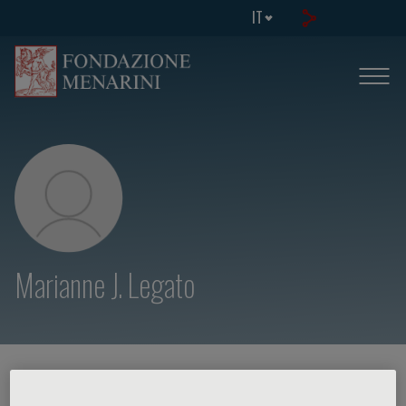
IT
Marianne J. Legato
HOME PAGE
/
CORSI ED EVENTI
/
RELATORE