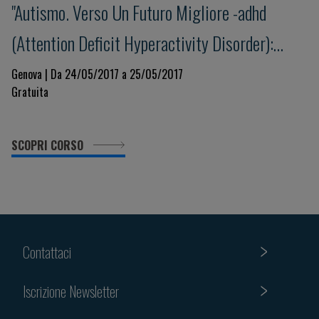
"Autismo. Verso Un Futuro Migliore -adhd
(Attention Deficit Hyperactivity Disorder):
update e nuove prospettive"
Genova | Da 24/05/2017 a 25/05/2017
Gratuita
SCOPRI CORSO
Contattaci
Iscrizione Newsletter