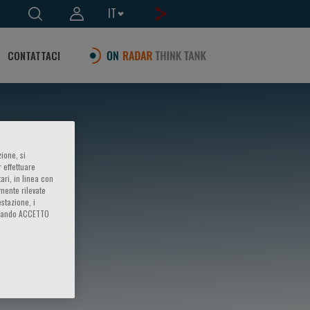
IT
CONTATTACI
ione, si
 effettuare
ari, in linea con
amente rilevate
estazione, i
iccando ACCETTO