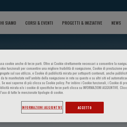
HI SIAMO
CORSI & EVENTI
PROGETTI & INIZIATIVE
NEWS
o usa cookie anche di terze parti. Oltre ai Cookie strettamente necessari a consentire la navigaz
ookie funzionali per consentire una migliore fruibilità di navigazione, Cookie di prestazione per
ggregate sul suo utilizzo, e Cookie di pubblicità mirata per sottoporti contenuti, anche pubblicit
 da te manifestate nell‘ambito della navigazione in rete su questo e su altri siti ed automatic
). Se vuoi saperne di più clicca su Cookie policy. Per inibire i Cookie funzionali, i Cookie di pr
blicità mirata e/o i cookie di specifiche terze parti clicca su INFORMAZIONI AGGIUNTIVE. Cl
l’uso di tutte le menzionate tipologie di cookie.
nietta Pizzichetta
INFORMAZIONI AGGIUNTIVE
ACCETTO