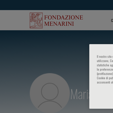
C
Il nostro sit
utilizzano, C
statistiche a
le preferenze
(profilazione
Cookie di pub
acconsenti al
Maria Anto