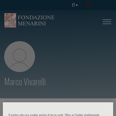
IT
Marco Vivarelli
HOME PAGE
/
CORSI ED EVENTI
/
RELATORE
Il nostro sito usa cookie anche di terze parti. Oltre ai Cookie strettamente