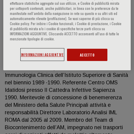
effettuare statistiche aggregate sul suo utilizzo, e Cookie di pubblicità mirata
per sottoporti contenuti, anche pubblicitari, in linea con le preferenze da te
manifestate nell‘ambito della navigazione in rete su questo e su altri siti ed
automaticamente rilevate (profilazione). Se vuoi saperne di più clicca su
Marco Lastilla
Cookie policy. Per inibire i Cookie funzionali, i Cookie di prestazione, i Cookie
di pubblicità mirata e/o i cookie di specifiche terze parti clicca su
INFORMAZIONI AGGIUNTIVE. Cliccando ACCETTO acconsenti all’uso di tutte le
Missioni Umanitarie in Mali ed Uganda come
menzionate tipologie di cookie.
Direttore Laboratorio Analisi 2009 e 2010; Missioni
come medico militare in Iraq, Afghanistan, Kosovo,
INFORMAZIONI AGGIUNTIVE
ACCETTO
Albania, Emirati Arabi Uniti, Cina e Stati Uniti
d’America. Tirocinio presso laboratorio di
Immunologia Clinica dell’Istituto Superiore di Sanità
nel biennio 1989 -1990. Referente Centro OMS
Idatidosi presso II Cattedra Infettive Sapienza
1990. Meritevole di concessione di benemerenza
del Ministero della Salute Principali attività e
responsabilità Direttore Laboratorio Analisi IML
ROMA dal 2005 al 2009. Membro del Team di
Biocontenimento dell’AM, impegnato nei trasporti