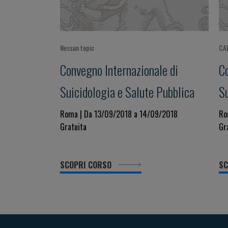
Nessun topic
CA
Convegno Internazionale di
C
Suicidologia e Salute Pubblica
Su
G
Roma | Da 13/09/2018 a 14/09/2018
Ro
Gratuita
Gr
P
E
SCOPRI CORSO
SC