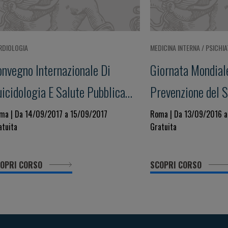
RDIOLOGIA
MEDICINA INTERNA / PSICHIA
onvegno Internazionale Di
Giornata Mondiale
icidologia E Salute Pubblica
Prevenzione del S
iornata Mondiale Per La
ma | Da 14/09/2017 a 15/09/2017
Roma | Da 13/09/2016 
atuita
Gratuita
revenzione Del Suicidio XV
dizione
OPRI CORSO
SCOPRI CORSO