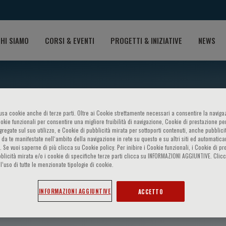
HI SIAMO
CORSI & EVENTI
PROGETTI & INIZIATIVE
NEWS
o usa cookie anche di terze parti. Oltre ai Cookie strettamente necessari a consentire la navigaz
ookie funzionali per consentire una migliore fruibilità di navigazione, Cookie di prestazione per
ggregate sul suo utilizzo, e Cookie di pubblicità mirata per sottoporti contenuti, anche pubblicit
 da te manifestate nell‘ambito della navigazione in rete su questo e su altri siti ed automatic
). Se vuoi saperne di più clicca su Cookie policy. Per inibire i Cookie funzionali, i Cookie di pr
blicità mirata e/o i cookie di specifiche terze parti clicca su INFORMAZIONI AGGIUNTIVE. Cl
l’uso di tutte le menzionate tipologie di cookie.
amorati
INFORMAZIONI AGGIUNTIVE
ACCETTO