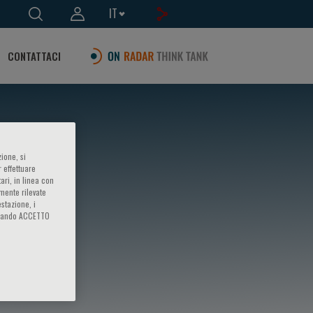
IT
CONTATTACI
ione, si
 effettuare
ari, in linea con
amente rilevate
estazione, i
iccando ACCETTO