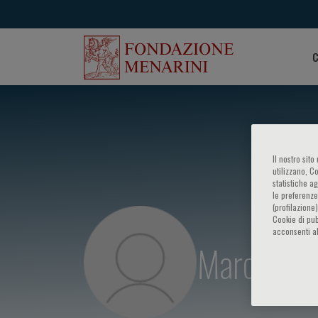
C
Il nostro sit
utilizzano, C
statistiche a
le preferenze
(profilazione
Cookie di pub
acconsenti al
Marco Inn