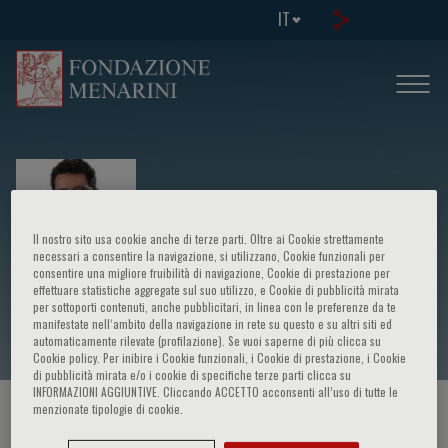
IT
Il nostro sito usa cookie anche di terze parti. Oltre ai Cookie strettamente
necessari a consentire la navigazione, si utilizzano, Cookie funzionali per
consentire una migliore fruibilità di navigazione, Cookie di prestazione per
effettuare statistiche aggregate sul suo utilizzo, e Cookie di pubblicità mirata
Marco Antonio Navaez Navayo
per sottoporti contenuti, anche pubblicitari, in linea con le preferenze da te
manifestate nell‘ambito della navigazione in rete su questo e su altri siti ed
automaticamente rilevate (profilazione). Se vuoi saperne di più clicca su
Cookie policy. Per inibire i Cookie funzionali, i Cookie di prestazione, i Cookie
di pubblicità mirata e/o i cookie di specifiche terze parti clicca su
INFORMAZIONI AGGIUNTIVE. Cliccando ACCETTO acconsenti all’uso di tutte le
menzionate tipologie di cookie.
HOME PAGE
/
CORSI ED EVENTI
/
RELATORE