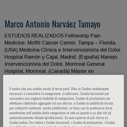
Marco Antonio Narváez Tamayo
ESTUDIOS REALIZADOS Fellowship Pain
Medicine. Moffit Cancer Center. Tampa – Florida.
(USA) Medicina Clínica e Intervencionista del Dolor.
Hospital Ramón y Cajal, Madrid. (España) Manejo
Intervencionista del Dolor. Montreal General
Hospital, Montreal. (Canadá) Máster en
Tratamiento del Dolor. Universidad de Salamanca.
(España) Master en Anestesia y Analgesia guiada
Il nostro sito usa cookie anche di terze parti. Oltre ai Cookie strettamente
por Ecografía. Universidad de Salamanca. (España)
necessari a consentire la navigazione, si utilizzano, Cookie funzionali per
consentire una migliore fruibilità di navigazione, Cookie di prestazione per
Docente Postgrado. Unidad de Dolor Hospital
effettuare statistiche aggregate sul suo utilizzo, e Cookie di pubblicità mirata
Obrero N.º 1 – Hospital Materno Infantil. Caja
per sottoporti contenuti, anche pubblicitari, in linea con le preferenze da te
manifestate nell‘ambito della navigazione in rete su questo e su altri siti ed
Nacional de Salud, La Paz. (Bolivia) Docente
automaticamente rilevate (profilazione). Se vuoi saperne di più clicca su
invitado. Máster en Tratamiento del Dolor.
Cookie policy. Per inibire i Cookie funzionali, i Cookie di prestazione, i Cookie