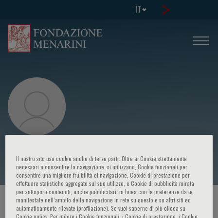
IT
Marcello Govoni
Il nostro sito usa cookie anche di terze parti. Oltre ai Cookie strettamente
necessari a consentire la navigazione, si utilizzano, Cookie funzionali per
consentire una migliore fruibilità di navigazione, Cookie di prestazione per
effettuare statistiche aggregate sul suo utilizzo, e Cookie di pubblicità mirata
per sottoporti contenuti, anche pubblicitari, in linea con le preferenze da te
manifestate nell‘ambito della navigazione in rete su questo e su altri siti ed
HOME PAGE
/
CORSI ED EVENTI
/
RELATORE
automaticamente rilevate (profilazione). Se vuoi saperne di più clicca su
Cookie policy. Per inibire i Cookie funzionali, i Cookie di prestazione, i Cookie