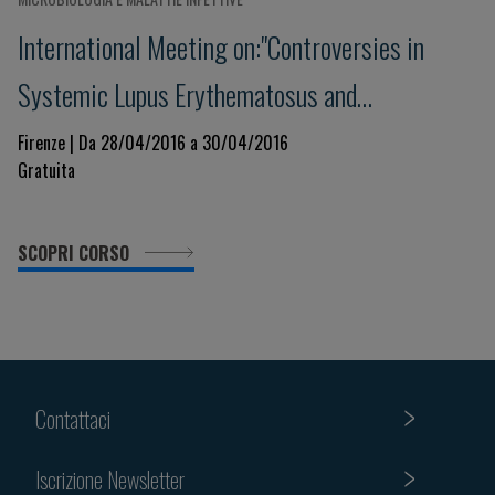
International Meeting on:"Controversies in
Systemic Lupus Erythematosus and
Antiphospholipid Syndrome"
Firenze | Da 28/04/2016 a 30/04/2016
Gratuita
SCOPRI CORSO
Contattaci
Iscrizione Newsletter