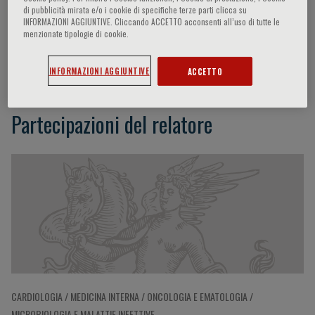
di pubblicità mirata e/o i cookie di specifiche terze parti clicca su
INFORMAZIONI AGGIUNTIVE. Cliccando ACCETTO acconsenti all’uso di tutte le
menzionate tipologie di cookie.
Marcello Govoni
INFORMAZIONI AGGIUNTIVE
ACCETTO
Partecipazioni del relatore
CARDIOLOGIA / MEDICINA INTERNA / ONCOLOGIA E EMATOLOGIA /
MICROBIOLOGIA E MALATTIE INFETTIVE