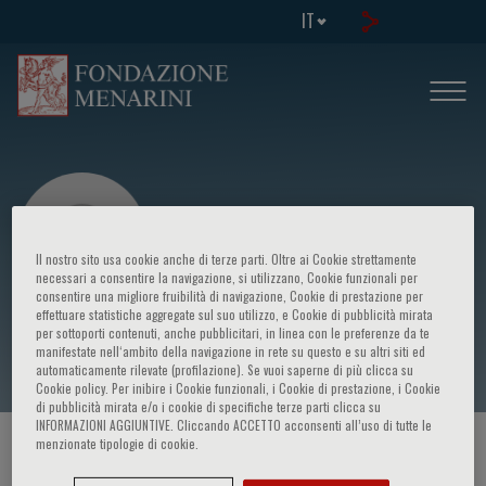
IT
Il nostro sito usa cookie anche di terze parti. Oltre ai Cookie strettamente
necessari a consentire la navigazione, si utilizzano, Cookie funzionali per
consentire una migliore fruibilità di navigazione, Cookie di prestazione per
effettuare statistiche aggregate sul suo utilizzo, e Cookie di pubblicità mirata
Madelon Bouwmeester
per sottoporti contenuti, anche pubblicitari, in linea con le preferenze da te
manifestate nell‘ambito della navigazione in rete su questo e su altri siti ed
automaticamente rilevate (profilazione). Se vuoi saperne di più clicca su
Cookie policy. Per inibire i Cookie funzionali, i Cookie di prestazione, i Cookie
di pubblicità mirata e/o i cookie di specifiche terze parti clicca su
INFORMAZIONI AGGIUNTIVE. Cliccando ACCETTO acconsenti all’uso di tutte le
menzionate tipologie di cookie.
HOME PAGE
/
CORSI ED EVENTI
/
RELATORE