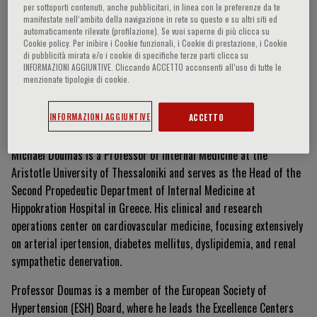
per sottoporti contenuti, anche pubblicitari, in linea con le preferenze da te
manifestate nell‘ambito della navigazione in rete su questo e su altri siti ed
automaticamente rilevate (profilazione). Se vuoi saperne di più clicca su
Cookie policy. Per inibire i Cookie funzionali, i Cookie di prestazione, i Cookie
Michael Doumas
di pubblicità mirata e/o i cookie di specifiche terze parti clicca su
INFORMAZIONI AGGIUNTIVE. Cliccando ACCETTO acconsenti all’uso di tutte le
menzionate tipologie di cookie.
Curriculum Vitae
INFORMAZIONI AGGIUNTIVE
ACCETTO
Michael Doumas is a Professor of Internal Medicine at the
Aristotle University of Thessaloniki and serves as the Head of the
Second Propedeutic Department of Internal Medicine at
Hippokration Hospital in Greece
.
His clinical and research
operations center on cardiovascular medicine, focusing extensively
on arterial ipertension, diabetes mellitus, dyslipidemia, and renal
sympathetic denervation
.
Professor Doumas is a member of the European Society of
Hypertension (ESH) Board, where he leads the Excellence Centers