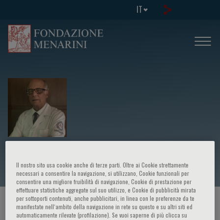
IT
Luiz Gonzaga Vaz Coelho
Il nostro sito usa cookie anche di terze parti. Oltre ai Cookie strettamente
necessari a consentire la navigazione, si utilizzano, Cookie funzionali per
consentire una migliore fruibilità di navigazione, Cookie di prestazione per
effettuare statistiche aggregate sul suo utilizzo, e Cookie di pubblicità mirata
per sottoporti contenuti, anche pubblicitari, in linea con le preferenze da te
HOME PAGE
/
CORSI ED EVENTI
/
RELATORE
manifestate nell‘ambito della navigazione in rete su questo e su altri siti ed
automaticamente rilevate (profilazione). Se vuoi saperne di più clicca su