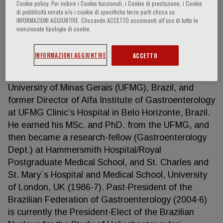
Cookie policy. Per inibire i Cookie funzionali, i Cookie di prestazione, i Cookie
di pubblicità mirata e/o i cookie di specifiche terze parti clicca su
INFORMAZIONI AGGIUNTIVE. Cliccando ACCETTO acconsenti all’uso di tutte le
menzionate tipologie di cookie.
Luiz Gonzaga Vaz Coelho
INFORMAZIONI AGGIUNTIVE
ACCETTO
Professor Luiz Gonzaga V. Coelho is Professor of
Medicine of Faculty of Medicine at Federal
University of Minas Gerais (UFMG), Brazil, and
former Director of Alfa Institute of Gastroenterology
at UFMG Clinic’s Hospital in Belo Horizonte, Brazil.
He earned his MSc. and PhD. from the UFMG, and
then became a research-fellow (Gastroenterology
Dept.) at Hammersmith Hospital/Royal
Postgraduate Medical School, and St. Charles and
St. Mary´s Hospital and Medical School, University
of London, UK (1986-7). Past-President of the
Brazilian Federation of Gastroenterology (2004-6)
is currently the President-Elect of the Brazilian