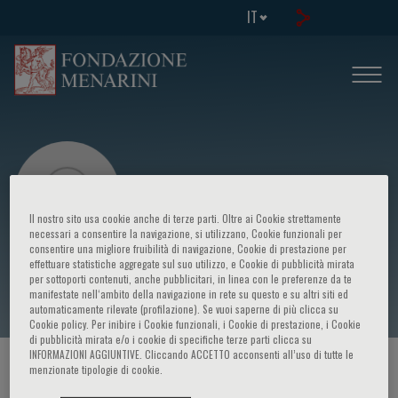
IT
Il nostro sito usa cookie anche di terze parti. Oltre ai Cookie strettamente
necessari a consentire la navigazione, si utilizzano, Cookie funzionali per
consentire una migliore fruibilità di navigazione, Cookie di prestazione per
effettuare statistiche aggregate sul suo utilizzo, e Cookie di pubblicità mirata
Luis Alcocer Díaz Barreiro
per sottoporti contenuti, anche pubblicitari, in linea con le preferenze da te
manifestate nell‘ambito della navigazione in rete su questo e su altri siti ed
automaticamente rilevate (profilazione). Se vuoi saperne di più clicca su
Cookie policy. Per inibire i Cookie funzionali, i Cookie di prestazione, i Cookie
di pubblicità mirata e/o i cookie di specifiche terze parti clicca su
INFORMAZIONI AGGIUNTIVE. Cliccando ACCETTO acconsenti all’uso di tutte le
HOME PAGE
/
CORSI ED EVENTI
/
RELATORE
menzionate tipologie di cookie.