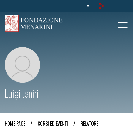
IT
Luigi Janiri
HOME PAGE
/
CORSI ED EVENTI
/
RELATORE