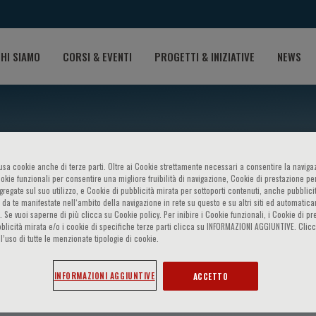
HI SIAMO
CORSI & EVENTI
PROGETTI & INIZIATIVE
NEWS
o usa cookie anche di terze parti. Oltre ai Cookie strettamente necessari a consentire la navigaz
ookie funzionali per consentire una migliore fruibilità di navigazione, Cookie di prestazione per
ggregate sul suo utilizzo, e Cookie di pubblicità mirata per sottoporti contenuti, anche pubblicit
 da te manifestate nell‘ambito della navigazione in rete su questo e su altri siti ed automatic
). Se vuoi saperne di più clicca su Cookie policy. Per inibire i Cookie funzionali, i Cookie di pr
blicità mirata e/o i cookie di specifiche terze parti clicca su INFORMAZIONI AGGIUNTIVE. Cl
l’uso di tutte le menzionate tipologie di cookie.
Muzii
INFORMAZIONI AGGIUNTIVE
ACCETTO