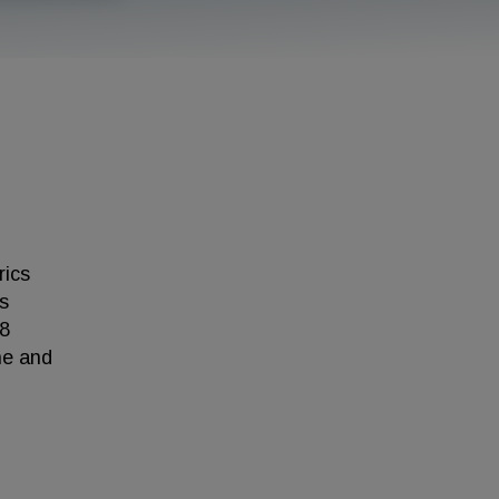
rics
is
38
ne and