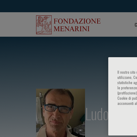
C
Il nostro sit
utilizzano, C
statistiche a
le preferenze
(profilazione
Cookie di pub
acconsenti al
Ludovico 