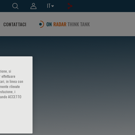
IT
CONTATTACI
ione, si
 effettuare
ari, in linea con
amente rilevate
estazione, i
iccando ACCETTO