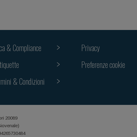
ica & Compliance
Privacy
Preferenze cookie
tiquette
rmini & Condizioni
ori 20089
Giovenale)
 94265730484