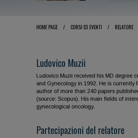
HOME PAGE
/
CORSI ED EVENTI
/
RELATORE
Ludovico Muzii
Ludovico Muzii received his MD degree c
and Gynecology in 1992. He is currently F
author of more than 240 papers published
(source: Scopus). His main fields of int
gynecological oncology.
Partecipazioni del relatore