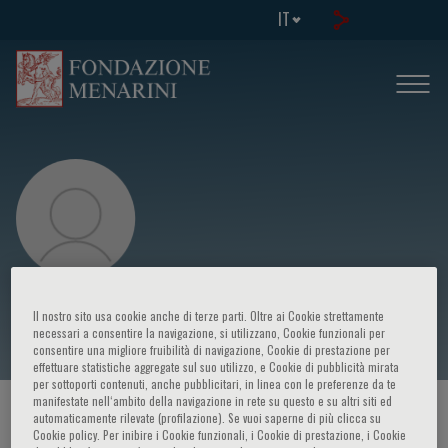
IT
Lucio Manenti
Il nostro sito usa cookie anche di terze parti. Oltre ai Cookie strettamente
necessari a consentire la navigazione, si utilizzano, Cookie funzionali per
consentire una migliore fruibilità di navigazione, Cookie di prestazione per
effettuare statistiche aggregate sul suo utilizzo, e Cookie di pubblicità mirata
per sottoporti contenuti, anche pubblicitari, in linea con le preferenze da te
manifestate nell‘ambito della navigazione in rete su questo e su altri siti ed
HOME PAGE
/
CORSI ED EVENTI
/
RELATORE
automaticamente rilevate (profilazione). Se vuoi saperne di più clicca su
Cookie policy. Per inibire i Cookie funzionali, i Cookie di prestazione, i Cookie