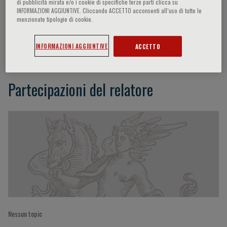
di pubblicità mirata e/o i cookie di specifiche terze parti clicca su
INFORMAZIONI AGGIUNTIVE. Cliccando ACCETTO acconsenti all’uso di tutte le
menzionate tipologie di cookie.
Lucio Manenti
INFORMAZIONI AGGIUNTIVE
ACCETTO
Partecipazioni del relatore
Nessun topic