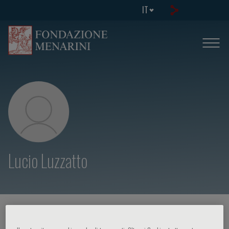
IT
Lucio Luzzatto
HOME PAGE
/
CORSI ED EVENTI
/
RELATORE