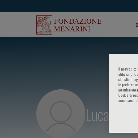
C
Il nostro sit
utilizzano, C
statistiche a
le preferenze
(profilazione
Cookie di pub
acconsenti al
Lucas Apar