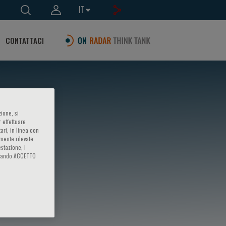
IT
CONTATTACI
ione, si
 effettuare
ari, in linea con
amente rilevate
estazione, i
iccando ACCETTO