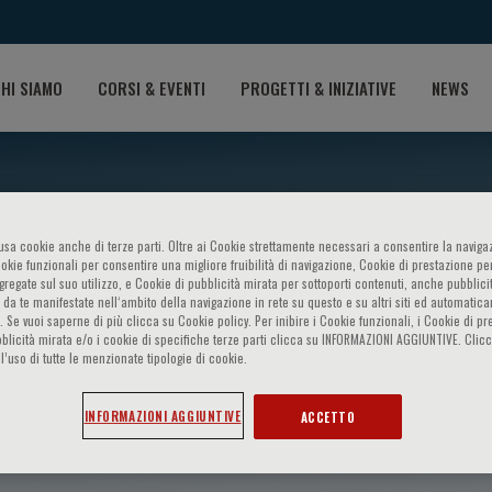
HI SIAMO
CORSI & EVENTI
PROGETTI & INIZIATIVE
NEWS
o usa cookie anche di terze parti. Oltre ai Cookie strettamente necessari a consentire la navigaz
ookie funzionali per consentire una migliore fruibilità di navigazione, Cookie di prestazione per
ggregate sul suo utilizzo, e Cookie di pubblicità mirata per sottoporti contenuti, anche pubblicit
 da te manifestate nell‘ambito della navigazione in rete su questo e su altri siti ed automatic
). Se vuoi saperne di più clicca su Cookie policy. Per inibire i Cookie funzionali, i Cookie di pr
blicità mirata e/o i cookie di specifiche terze parti clicca su INFORMAZIONI AGGIUNTIVE. Cl
l’uso di tutte le menzionate tipologie di cookie.
icio
INFORMAZIONI AGGIUNTIVE
ACCETTO