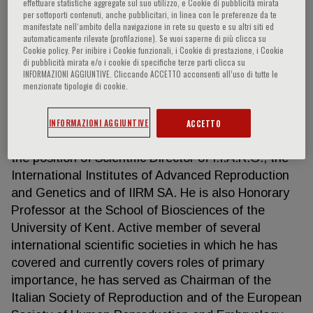
effettuare statistiche aggregate sul suo utilizzo, e Cookie di pubblicità mirata
per sottoporti contenuti, anche pubblicitari, in linea con le preferenze da te
manifestate nell‘ambito della navigazione in rete su questo e su altri siti ed
automaticamente rilevate (profilazione). Se vuoi saperne di più clicca su
Luca Gianaroli
Cookie policy. Per inibire i Cookie funzionali, i Cookie di prestazione, i Cookie
di pubblicità mirata e/o i cookie di specifiche terze parti clicca su
INFORMAZIONI AGGIUNTIVE. Cliccando ACCETTO acconsenti all’uso di tutte le
menzionate tipologie di cookie.
Dr. Luca Gianaroli is specialist in Reproductive
Medicine since the end of the Seventies. He is the
Scientific Director of S.I.S.Me.R. (Italian Society for
INFORMAZIONI AGGIUNTIVE
ACCETTO
the Study of Reproductive Medicine) and he holds
the position of Scientific Director of I.I.A.R.G., the
International Institutes of Advanced Reproduction
and Genetics and of IIRM SA. He is also Honorary
Professor at the School of Biosciences of the
University of Kent. Active member of several
international scientific societies in which he has
covered and currently covers roles of primary
importance, he has served as Chairman of the
Italian Society of Reproduction and of the European