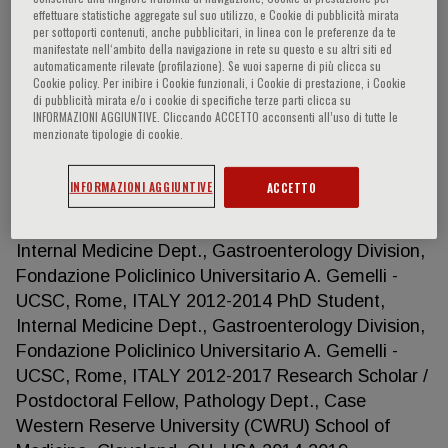
effettuare statistiche aggregate sul suo utilizzo, e Cookie di pubblicità mirata
per sottoporti contenuti, anche pubblicitari, in linea con le preferenze da te
manifestate nell‘ambito della navigazione in rete su questo e su altri siti ed
automaticamente rilevate (profilazione). Se vuoi saperne di più clicca su
Loris Riccardo Lopetuso
Cookie policy. Per inibire i Cookie funzionali, i Cookie di prestazione, i Cookie
di pubblicità mirata e/o i cookie di specifiche terze parti clicca su
INFORMAZIONI AGGIUNTIVE. Cliccando ACCETTO acconsenti all’uso di tutte le
Positions 2006-2007 Research Fellow, Microbiology
menzionate tipologie di cookie.
Dept., Fondazione Policlinico Universitario A.
Gemelli - UCSC, Rome, ITALY 2009-2011 Research
INFORMAZIONI AGGIUNTIVE
ACCETTO
Fellow, Pathology Dept., Gemelli University
Hospital, Rome, ITALY 2011-2012 Medical Doctor,
Internal Medicine Dept., Gastroenterology Division,
Fondazione Policlinico Universitario A. Gemelli -
UCSC, Rome, ITALY 2012-2014 PhD Student,
Internal Medicine Dept., Gastroenterology Division,
Fondazione Policlinico Universitario A. Gemelli -
UCSC, Rome, ITALY 2012-2017 Research Scholar /
Postdoctoral Fellow, Pathology Dept., Case
Western Reserve University (CWRU) School of