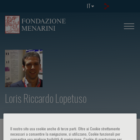
IT
Loris Riccardo Lopetuso
Il nostro sito usa cookie anche di terze parti. Oltre ai Cookie strettamente
HOME PAGE
/
CORSI ED EVENTI
/
RELATORE
necessari a consentire la navigazione, si utilizzano, Cookie funzionali per
consentire una migliore fruibilità di navigazione, Cookie di prestazione per