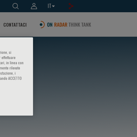
IT
CONTATTACI
ione, si
 effettuare
ari, in linea con
amente rilevate
estazione, i
iccando ACCETTO