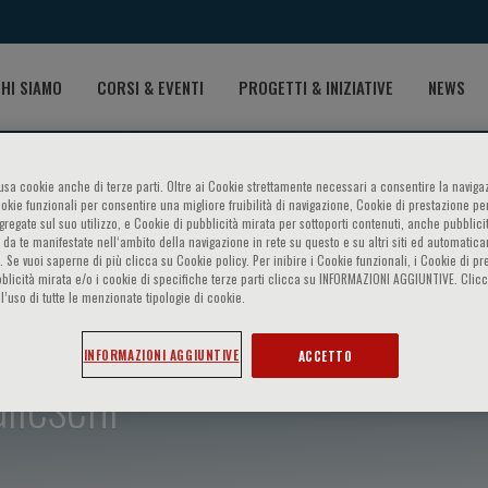
HI SIAMO
CORSI & EVENTI
PROGETTI & INIZIATIVE
NEWS
o usa cookie anche di terze parti. Oltre ai Cookie strettamente necessari a consentire la navigaz
ookie funzionali per consentire una migliore fruibilità di navigazione, Cookie di prestazione per
ggregate sul suo utilizzo, e Cookie di pubblicità mirata per sottoporti contenuti, anche pubblicit
 da te manifestate nell‘ambito della navigazione in rete su questo e su altri siti ed automatic
). Se vuoi saperne di più clicca su Cookie policy. Per inibire i Cookie funzionali, i Cookie di pr
blicità mirata e/o i cookie di specifiche terze parti clicca su INFORMAZIONI AGGIUNTIVE. Cl
l’uso di tutte le menzionate tipologie di cookie.
INFORMAZIONI AGGIUNTIVE
ACCETTO
lleschi