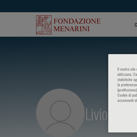
C
Il nostro sit
utilizzano, C
statistiche a
le preferenze
(profilazione
Cookie di pub
acconsenti al
Livio Paga