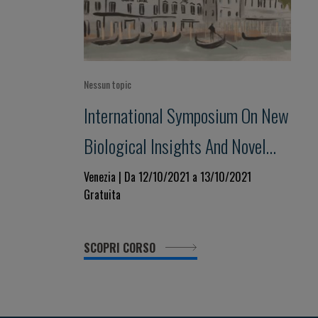
Nessun topic
International Symposium On New
Biological Insights And Novel
Drugs In Acute Leukemia
Venezia | Da 12/10/2021 a 13/10/2021
Gratuita
SCOPRI CORSO