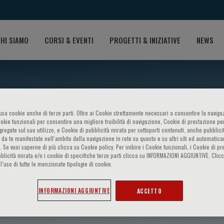
HI SIAMO
CORSI & EVENTI
PROGETTI & INIZIATIVE
NEWS
o usa cookie anche di terze parti. Oltre ai Cookie strettamente necessari a consentire la navigaz
ookie funzionali per consentire una migliore fruibilità di navigazione, Cookie di prestazione per
ggregate sul suo utilizzo, e Cookie di pubblicità mirata per sottoporti contenuti, anche pubblicit
 da te manifestate nell‘ambito della navigazione in rete su questo e su altri siti ed automatic
). Se vuoi saperne di più clicca su Cookie policy. Per inibire i Cookie funzionali, i Cookie di pr
blicità mirata e/o i cookie di specifiche terze parti clicca su INFORMAZIONI AGGIUNTIVE. Cl
l’uso di tutte le menzionate tipologie di cookie.
no
INFORMAZIONI AGGIUNTIVE
ACCETTO