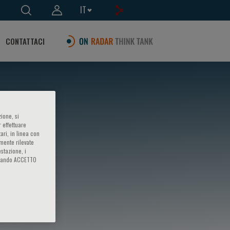
IT
CONTATTACI
ione, si
 effettuare
ari, in linea con
amente rilevate
estazione, i
iccando ACCETTO