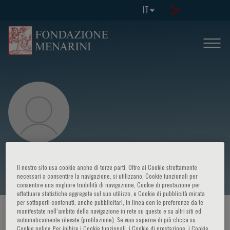
IT
Lisa Salberg
Il nostro sito usa cookie anche di terze parti. Oltre ai Cookie strettamente
necessari a consentire la navigazione, si utilizzano, Cookie funzionali per
consentire una migliore fruibilità di navigazione, Cookie di prestazione per
effettuare statistiche aggregate sul suo utilizzo, e Cookie di pubblicità mirata
per sottoporti contenuti, anche pubblicitari, in linea con le preferenze da te
manifestate nell‘ambito della navigazione in rete su questo e su altri siti ed
HOME PAGE
/
CORSI ED EVENTI
/
RELATORE
automaticamente rilevate (profilazione). Se vuoi saperne di più clicca su
Cookie policy. Per inibire i Cookie funzionali, i Cookie di prestazione, i Cookie