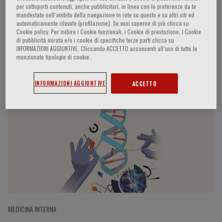
per sottoporti contenuti, anche pubblicitari, in linea con le preferenze da te
manifestate nell‘ambito della navigazione in rete su questo e su altri siti ed
automaticamente rilevate (profilazione). Se vuoi saperne di più clicca su
Cookie policy. Per inibire i Cookie funzionali, i Cookie di prestazione, i Cookie
Liran Shlush
di pubblicità mirata e/o i cookie di specifiche terze parti clicca su
INFORMAZIONI AGGIUNTIVE. Cliccando ACCETTO acconsenti all’uso di tutte le
menzionate tipologie di cookie.
Partecipazioni del relatore
INFORMAZIONI AGGIUNTIVE
ACCETTO
MEDICINA INTERNA